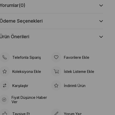
Yorumlar
(0)
Ödeme Seçenekleri
Ürün Önerileri
Telefonla Sipariş
Favorilere Ekle
Koleksiyona Ekle
İstek Listeme Ekle
Karşılaştır
İndirimli Ürün
Fiyat Düşünce Haber
Ver
Tavsiye Et
Yorum Yaz