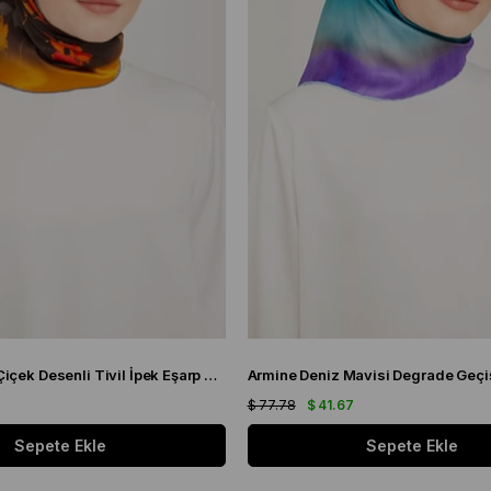
Armine Kahve Çiçek Desenli Tivil İpek Eşarp 9048 - 53
7
$ 77.78
$ 41.67
Sepete Ekle
Sepete Ekle