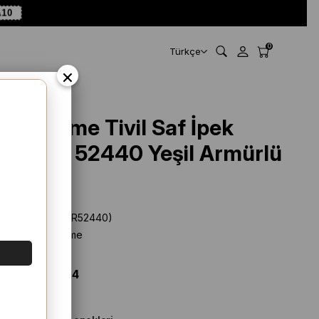
A10
0
Türkçe
×
Silk Home Tivil Saf İpek
11487 - 52440 Yeşil Armürlü
Desen
Stok Kodu
(SYR52440)
Marka
:
Silk Home
%
28
İNDIRIM
$ 62.50
$ 45.14