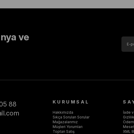
nya ve
KURUMSAL
SA
05 88
il.com
Hakkımızda
İade 
Sıkça Sorulan Sorular
Gizlil
Mağazalarımız
Ödeme
Müşteri Yorumları
Mesef
Toptan Satış
XML Ba