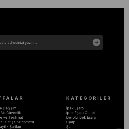
YFALAR
KATEGORİLER
ve Değişim
İpek Eşarp
ik Ve Güvenlik
İpek Eşarp Outlet
 ve Teslimat
Defolu İpek Eşarp
ali Satış Sözleşmesi
Eşarp
yilik Şartları
Şal