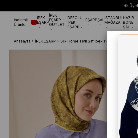
🎁 Üye
İPEK
İPEK
DEFOLU
ISTANBUL
HAZIR
İndirimli
EŞARP
EŞARP
ŞAL
EŞARP
İPEK
MAĞAZA
BONE
Ürünler
OUTLET
EŞARP
ŞAL
Anasayfa
İPEK EŞARP
Silk Home Tivil Saf İpek 11487 - 52440 Yeşi