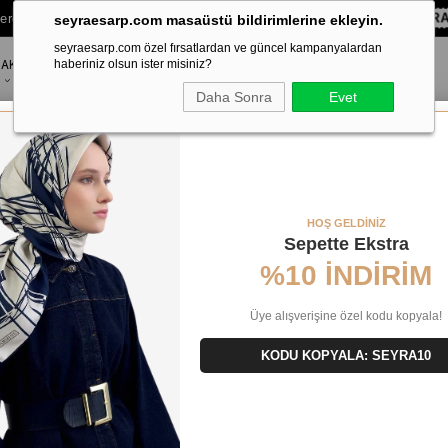
lere Özel Sepette
%10 EKSTRA İNDİRİM HEDİYE ÇEKİ!
KOD:
SEYR
seyraesarp.com masaüstü bildirimlerine ekleyin.
seyraesarp.com özel fırsatlardan ve güncel kampanyalardan
AKSESUAR
haberiniz olsun ister misiniz?
MARKALAR
Daha Sonra
Evet
l Armürlü Desen
HOŞ GELDİNİZ
Sepette Ekstra
%10 İNDİRİM
Üye alışverişine özel kodu kopyala!
KODU KOPYALA: SEYRA10