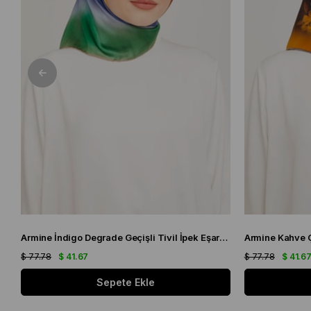
Armine İndigo Degrade Geçişli Tivil İpek Eşarp 9051 - 11
$ 77.78
$ 41.67
$ 77.78
$ 41.6
Sepete Ekle