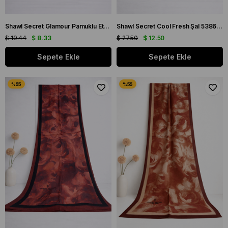
Shawl Secret Glamour Pamuklu Etnik Şal 2 - 52872 Koyu Lacivert Yeşil
Shawl Secret Cool Fresh Şal 53863 Siyah Gri
$ 19.44
$ 8.33
$ 27.50
$ 12.50
Sepete Ekle
Sepete Ekle