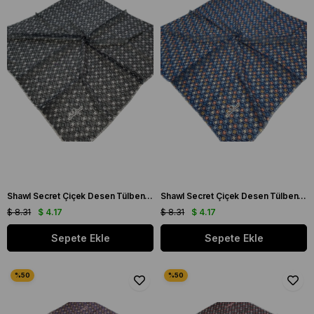
Shawl Secret Çiçek Desen Tülbent Siyah 54984
Shawl Secret Çiçek Desen Tülbent Lacivert 54985
$ 8.31
$ 4.17
$ 8.31
$ 4.17
Sepete Ekle
Sepete Ekle