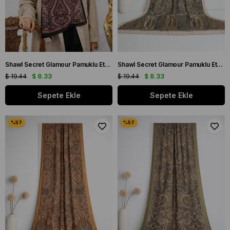
Shawl Secret Glamour Pamuklu Etnik Soft Şal 52836 Siyah Turuncu Etnik Desen
Shawl Secret Glamour Pamuklu Etnik Şal 2 - 52840 Krem Turuncu
$ 19.44
$ 8.33
$ 19.44
$ 8.33
Sepete Ekle
Sepete Ekle