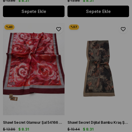
$ 13.86
$ 8.31
$ 13.86
$ 8.31
Sepete Ekle
Sepete Ekle
Shawl Secret Glamour Şal 54166 Kırmızı
Shawl Secret Dijital Bambu Kraş Şal Vizon 54211
$ 13.86
$ 8.31
$ 19.44
$ 8.31