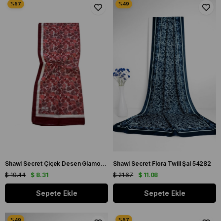
Shawl Secret Çiçek Desen Glamour Şal Bordo 54277
Shawl Secret Flora Twill Şal 54282
$ 19.44
$ 8.31
$ 21.67
$ 11.08
Sepete Ekle
Sepete Ekle