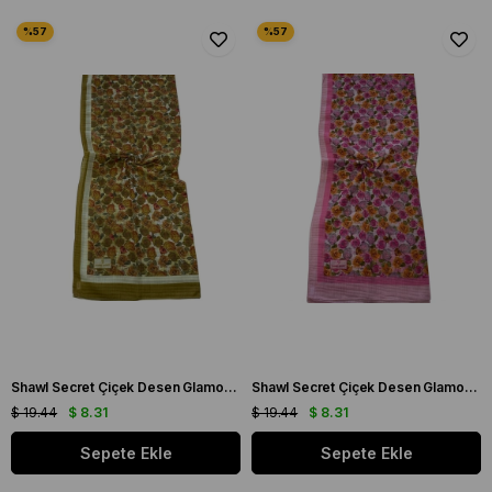
Shawl Secret Çiçek Desen Glamour Şal Yağ Yeşili 54272
Shawl Secret Çiçek Desen Glamour Şal Pembe 54274
$ 19.44
$ 8.31
$ 19.44
$ 8.31
Sepete Ekle
Sepete Ekle