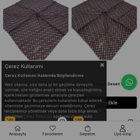
Çerez Kullanımı
Çerez Kullanımı Hakkında Bilgilendirme
Shawl Secret Çiçek Desen Tülbent Mor 54986
Shawl Secret Çiçek Desen Tülbent Siyah 54988
Web sitemiz, size daha iyi bir gezinme deneyimi
sunmak, site trafiğini analiz etmek ve kişiselleştirilmiş
$ 8.31
$ 4.17
$ 8.31
$ 4.17
içerik/reklam göstermek amacıyla çerezleri
kullanmaktadır. Bu çerezlerin kullanımını kabul ederek
Sepete Ekle
Sepete Ekle
sitemizde gezinmeye devam edebilirsiniz. Çerez
terciplerinizi yönetmek veya daha fazla bilgi almak
için lütfen
Çerez Politikası
sayfasını ziyaret edin.
Anasayfa
Favorilerim
Sepetim
Üye Girişi