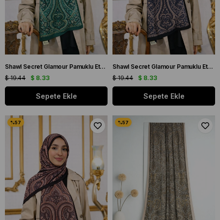
Shawl Secret Glamour Pamuklu Etnik Soft Şal 52829 Yeşil Etnik Desen
Shawl Secret Glamour Pamuklu Etnik Soft Şal 52831 Lacivert Krem Etnik Desen
$ 19.44
$ 8.33
$ 19.44
$ 8.33
Sepete Ekle
Sepete Ekle