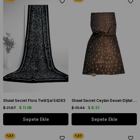
Shawl Secret Flora Twill Şal 54283
Shawl Secret Ceylan Desen Dijital Bambu Kraş Şal 54310
$ 21.67
$ 11.08
$ 19.44
$ 8.31
Sepete Ekle
Sepete Ekle