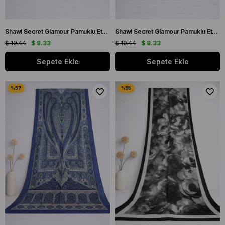
Shawl Secret Glamour Pamuklu Etnik Şal 2 - 52865 Vizon Yeşil
Shawl Secret Glamour Pamuklu Etnik Şal 2 - 52871 Koyu Mavi Sarı
$ 19.44
$ 8.33
$ 19.44
$ 8.33
Sepete Ekle
Sepete Ekle