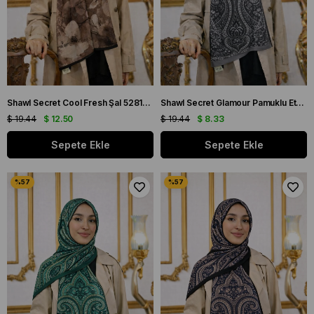
Shawl Secret Cool Fresh Şal 52819 Siyah Koyu Kahve
Shawl Secret Glamour Pamuklu Etnik Soft Şal 52826 Gri Siyah Etnik Desen
$ 19.44
$ 12.50
$ 19.44
$ 8.33
Sepete Ekle
Sepete Ekle