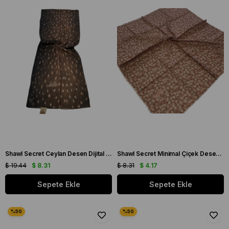
Shawl Secret Ceylan Desen Dijital Bambu Kraş Şal 54317
Shawl Secret Minimal Çiçek Desen Tülbent Bakır 54665
$ 19.44
$ 8.31
$ 8.31
$ 4.17
Sepete Ekle
Sepete Ekle