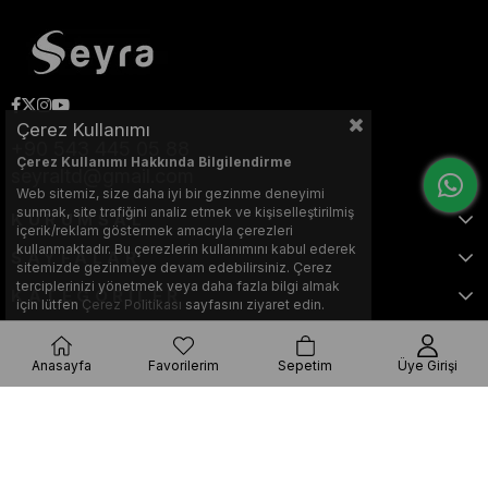
Çerez Kullanımı
+90 543 445 05 88
Çerez Kullanımı Hakkında Bilgilendirme
seyraltd@gmail.com
Web sitemiz, size daha iyi bir gezinme deneyimi
sunmak, site trafiğini analiz etmek ve kişiselleştirilmiş
KURUMSAL
içerik/reklam göstermek amacıyla çerezleri
kullanmaktadır. Bu çerezlerin kullanımını kabul ederek
SAYFALAR
sitemizde gezinmeye devam edebilirsiniz. Çerez
terciplerinizi yönetmek veya daha fazla bilgi almak
KATEGORİLER
için lütfen
Çerez Politikası
sayfasını ziyaret edin.
Anasayfa
Favorilerim
Sepetim
Üye Girişi
Bu web sitesi, Nihat KILIÇARSLAN tarafından tasarlanmış ve optimize
edilmiştir.