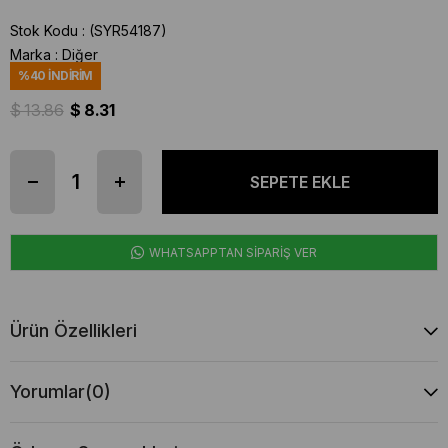
Stok Kodu
(SYR54187)
Marka
:
Diğer
%
40
İNDIRIM
$ 13.86
$ 8.31
WHATSAPPTAN SİPARİŞ VER
Ürün Özellikleri
Yorumlar
(0)