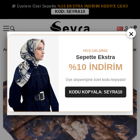
🎁 Üyelere Özel Sepette
%10 EKSTRA İNDİRİM HEDİYE ÇEKİ!
KOD:
SEYRA10
0
×
Anasayfa
EŞARP
İndirimli Eşarp
HOŞ GELDİNİZ
Sepette Ekstra
%10 İNDİRİM
Üye alışverişine özel kodu kopyala!
KODU KOPYALA: SEYRA10