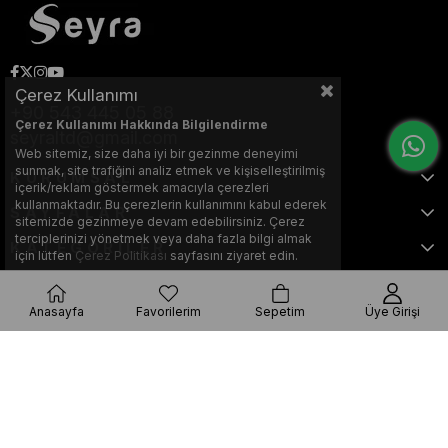
Çerez Kullanımı
+90 543 445 05 88
Çerez Kullanımı Hakkında Bilgilendirme
seyraltd@gmail.com
Web sitemiz, size daha iyi bir gezinme deneyimi
sunmak, site trafiğini analiz etmek ve kişiselleştirilmiş
KURUMSAL
içerik/reklam göstermek amacıyla çerezleri
kullanmaktadır. Bu çerezlerin kullanımını kabul ederek
SAYFALAR
sitemizde gezinmeye devam edebilirsiniz. Çerez
terciplerinizi yönetmek veya daha fazla bilgi almak
KATEGORİLER
için lütfen
Çerez Politikası
sayfasını ziyaret edin.
Anasayfa
Favorilerim
Sepetim
Üye Girişi
Bu web sitesi, Nihat KILIÇARSLAN tarafından tasarlanmış ve optimize
edilmiştir.