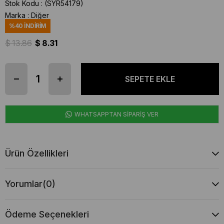
Stok Kodu
(SYR54179)
Marka
:
Diğer
%
40
İNDIRIM
$ 13.86
$ 8.31
WHATSAPPTAN SİPARİŞ VER
Ürün Özellikleri
Yorumlar
(0)
Ödeme Seçenekleri