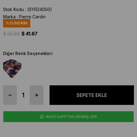
Stok Kodu
(SYR24050)
Marka
:
Pierre Cardin
%
25
İNDIRIM
$ 55.56
$ 41.67
Diğer Renk Seçenekleri
WHATSAPPTAN SİPARİŞ VER