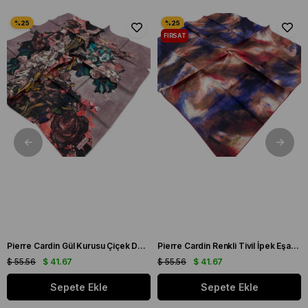
FIRSAT
ÜRÜNÜ
Pierre Cardin Gül Kurusu Çiçek Desen Tivil İpek Eşarp 7660438 - 991
Pierre Cardin Renkli Tivil İpek Eşarp 7955438 - 941
$ 55.56
$ 41.67
$ 55.56
$ 41.67
Sepete Ekle
Sepete Ekle