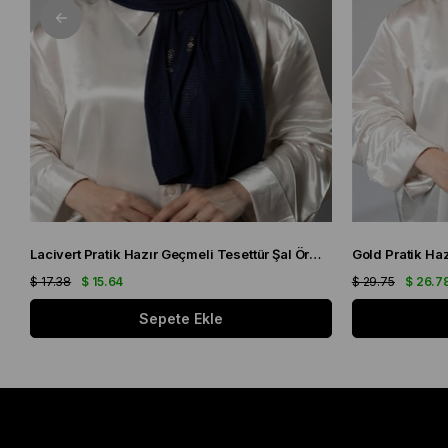
Lacivert Pratik Hazır Geçmeli Tesettür Şal Örme Kumaş Taşlı Çiçek Desenli 2118C_02
$ 17.38
$ 15.64
$ 29.75
$ 26.7
Sepete Ekle