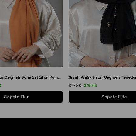
Gold Pratik Hazır Geçmeli Bone Şal Şifon Kumaş Kendinden Boneli Üç Bantlı 1451_03
8
$ 17.38
$ 15.64
Sepete Ekle
Sepete Ekle