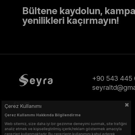
Bültene kaydolun, kampa
yenilikleri kaçırmayın!
+90 543 445 
seyraltd@gma
Çerez Kullanımı
Çerez Kullanımı Hakkında Bilgilendirme
Web sitemiz, size daha iyi bir gezinme deneyimi sunmak, site trafiğini
analiz etmek ve kişiselleştirilmiş içerik/reklam göstermek amacıyla
çerezleri kullanmaktadır. Bu çerezlerin kullanımını kabul ederek