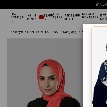
🎁 Üye
HAZIR
İPEK
DEFOLU
İndirimli
EŞARP
İPEK EŞARP
IST
BONE ŞAL
EŞARP
İPEK EŞARP
Ürünler
OUTLET
MAĞ
Anasayfa
HAZIR BONE ŞAL
ŞAL
Nar Çiçeği Düz Klasik Şal Viskon