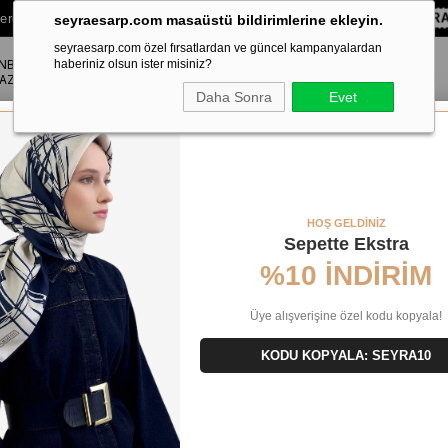
lere Özel Sepette
%10 EKSTRA İNDİRİM HEDİYE ÇEKİ!
KOD:
SEYRA
seyraesarp.com masaüstü bildirimlerine ekleyin.
seyraesarp.com özel fırsatlardan ve güncel kampanyalardan
ANBUL
ŞAL
haberiniz olsun ister misiniz?
AKSESUAR
AZA
Daha Sonra
Evet
 Likralı Penye 202101_30
HOŞ GELDİNİZ
Sepette Ekstra
%10 İNDİRİM
Üye alışverişine özel kodu kopyala!
KODU KOPYALA: SEYRA10