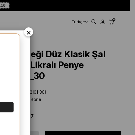
10
0
Türkçe
×
Nar Çiçeği Düz Klasik Şal
Viskon Likralı Penye
202101_30
Stok Kodu
(202101_30)
Marka
:
Hürrem Bone
%
10
İNDIRIM
$ 14.08
$ 12.67