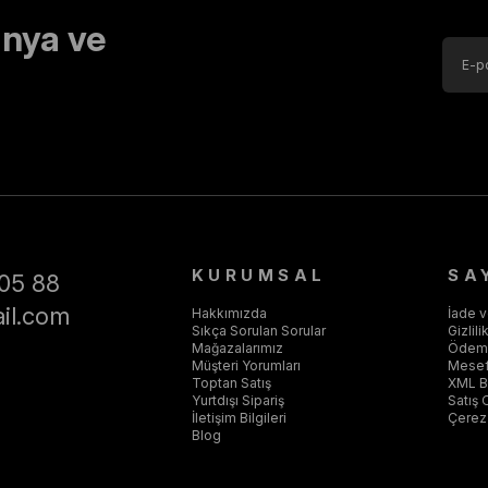
nya ve
KURUMSAL
SA
05 88
il.com
Hakkımızda
İade 
Sıkça Sorulan Sorular
Gizlil
Mağazalarımız
Ödeme
Müşteri Yorumları
Mesef
Toptan Satış
XML Ba
Yurtdışı Sipariş
Satış 
İletişim Bilgileri
Çerez 
Blog