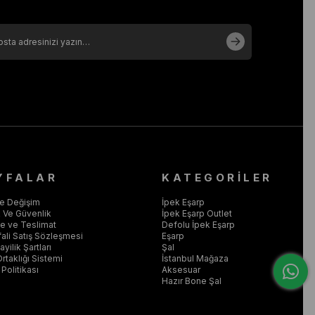
YFALAR
KATEGORİLER
ve Değişim
İpek Eşarp
ik Ve Güvenlik
İpek Eşarp Outlet
 ve Teslimat
Defolu İpek Eşarp
ali Satış Sözleşmesi
Eşarp
yilik Şartları
Şal
Ortaklığı Sistemi
İstanbul Mağaza
Politikası
Aksesuar
Hazır Bone Şal