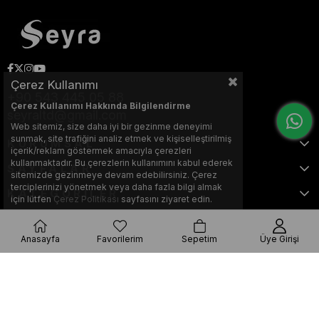
Çerez Kullanımı
+90 543 445 05 88
Çerez Kullanımı Hakkında Bilgilendirme
seyraltd@gmail.com
Web sitemiz, size daha iyi bir gezinme deneyimi
sunmak, site trafiğini analiz etmek ve kişiselleştirilmiş
KURUMSAL
içerik/reklam göstermek amacıyla çerezleri
kullanmaktadır. Bu çerezlerin kullanımını kabul ederek
SAYFALAR
sitemizde gezinmeye devam edebilirsiniz. Çerez
terciplerinizi yönetmek veya daha fazla bilgi almak
KATEGORİLER
için lütfen
Çerez Politikası
sayfasını ziyaret edin.
Anasayfa
Favorilerim
Sepetim
Üye Girişi
Bu web sitesi, Nihat KILIÇARSLAN tarafından tasarlanmış ve optimize
edilmiştir.