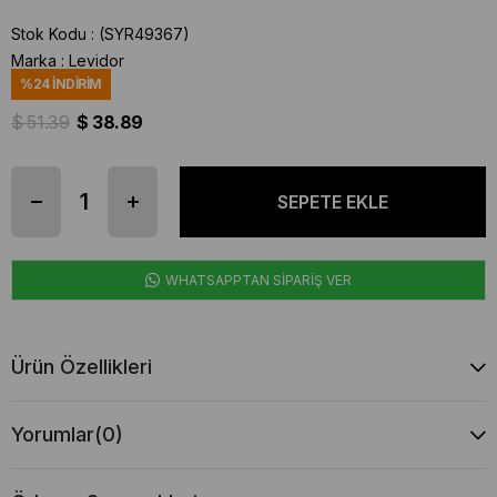
Stok Kodu
(SYR49367)
Marka
:
Levidor
%
24
İNDIRIM
$ 51.39
$ 38.89
WHATSAPPTAN SİPARİŞ VER
Ürün Özellikleri
Yorumlar
(0)