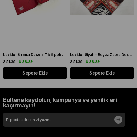
Levidor Kırmızı Desenli Tivil İpek Eşarp 19086
Levidor Siyah - Beyaz Zebra Desen Tivil İpek Eşarp 20808
$ 51.39
$ 38.89
$ 51.39
$ 38.89
Sepete Ekle
Sepete Ekle
Bültene kaydolun, kampanya ve yenilikleri
kaçırmayın!