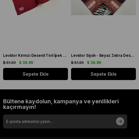
Levidor Kırmızı Desenli Tivil İpek Eşarp 19086
Levidor Siyah - Beyaz Zebra Desen Tivil İpek Eşarp 20808
$ 51.39
$ 38.89
$ 51.39
$ 38.89
Sepete Ekle
Sepete Ekle
Bültene kaydolun, kampanya ve yenilikleri
kaçırmayın!