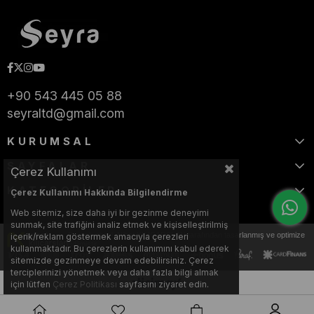
+90 543 445 05 88
seyraltd@gmail.com
KURUMSAL
SAYFALAR
Çerez Kullanımı
KATEGORİLER
Çerez Kullanımı Hakkında Bilgilendirme
Web sitemiz, size daha iyi bir gezinme deneyimi
sunmak, site trafiğini analiz etmek ve kişiselleştirilmiş
Bu web sitesi, Nihat KILIÇARSLAN tarafından tasarlanmış ve optimize
içerik/reklam göstermek amacıyla çerezleri
edilmiştir.
kullanmaktadır. Bu çerezlerin kullanımını kabul ederek
sitemizde gezinmeye devam edebilirsiniz. Çerez
terciplerinizi yönetmek veya daha fazla bilgi almak
için lütfen
Çerez Politikası
sayfasını ziyaret edin.