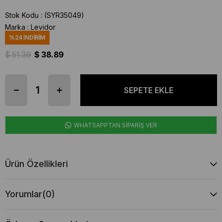
Stok Kodu
(SYR35049)
Marka
:
Levidor
%
24
İNDIRIM
$ 51.39
$ 38.89
WHATSAPPTAN SİPARİŞ VER
Ürün Özellikleri
Yorumlar
(0)