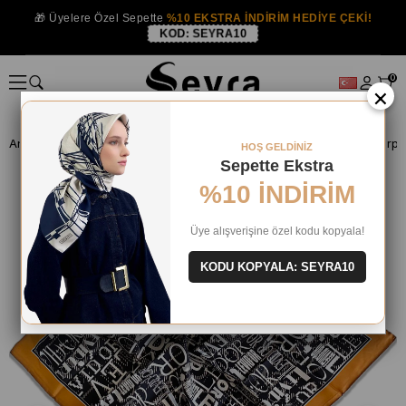
🎁 Üyelere Özel Sepette
%10 EKSTRA İNDİRİM HEDİYE ÇEKİ!
KOD:
SEYRA10
0
×
Anasayfa
İPEK EŞARP
Levidor İpek Eşarp
Levidor Tivil İpek Eşar
HOŞ GELDİNİZ
Sepette Ekstra
%10 İNDİRİM
Üye alışverişine özel kodu kopyala!
KODU KOPYALA: SEYRA10