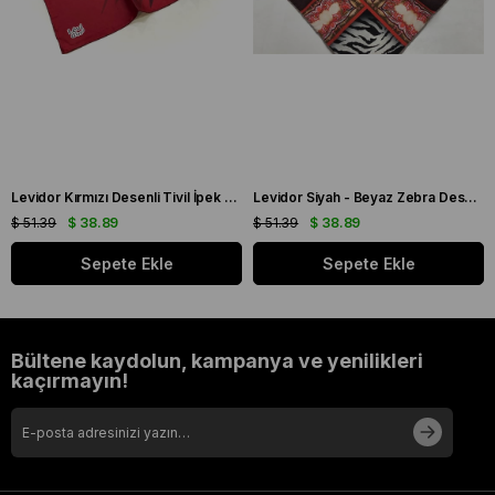
Levidor Kırmızı Desenli Tivil İpek Eşarp 19086
Levidor Siyah - Beyaz Zebra Desen Tivil İpek Eşarp 20808
$ 51.39
$ 38.89
$ 51.39
$ 38.89
Sepete Ekle
Sepete Ekle
Bültene kaydolun, kampanya ve yenilikleri
kaçırmayın!