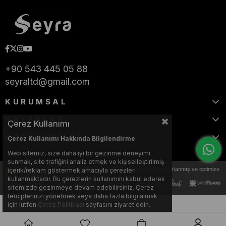
+90 543 445 05 88
seyraltd@gmail.com
KURUMSAL
SAYFALAR
Çerez Kullanımı
KATEGORİLER
Çerez Kullanımı Hakkında Bilgilendirme
Web sitemiz, size daha iyi bir gezinme deneyimi
sunmak, site trafiğini analiz etmek ve kişiselleştirilmiş
Bu web sitesi, Nihat KILIÇARSLAN tarafından tasarlanmış ve optimize
içerik/reklam göstermek amacıyla çerezleri
edilmiştir.
kullanmaktadır. Bu çerezlerin kullanımını kabul ederek
sitemizde gezinmeye devam edebilirsiniz. Çerez
terciplerinizi yönetmek veya daha fazla bilgi almak
için lütfen
Çerez Politikası
sayfasını ziyaret edin.