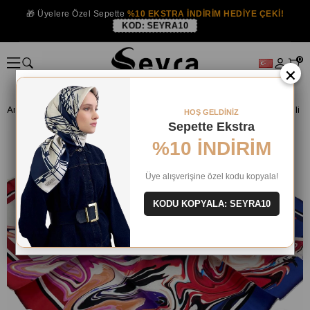
🎁 Üyelere Özel Sepette
%10 EKSTRA İNDİRİM HEDİYE ÇEKİ!
KOD:
SEYRA10
0
×
Anasayfa
İPEK EŞARP
Levidor İpek Eşarp
Levidor Fuşya Desenli Ti
HOŞ GELDİNİZ
Sepette Ekstra
%10 İNDİRİM
Üye alışverişine özel kodu kopyala!
KODU KOPYALA: SEYRA10