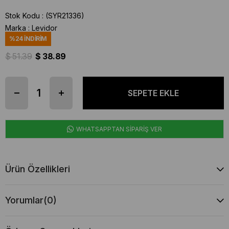
Stok Kodu
(SYR21336)
Marka
:
Levidor
%
24
İNDIRIM
$ 51.39
$ 38.89
WHATSAPPTAN SİPARİŞ VER
Ürün Özellikleri
Yorumlar
(0)