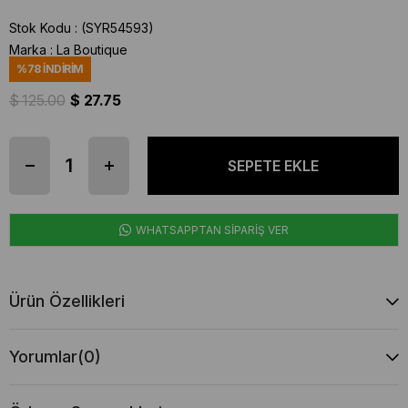
Stok Kodu
(SYR54593)
Marka
:
La Boutique
%
78
İNDIRIM
$ 125.00
$ 27.75
WHATSAPPTAN SİPARİŞ VER
Ürün Özellikleri
Yorumlar
(0)