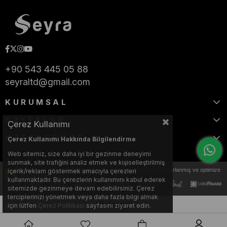
+90 543 445 05 88
seyraltd@gmail.com
KURUMSAL
SAYFALAR
Çerez Kullanımı
KATEGORİLER
Çerez Kullanımı Hakkında Bilgilendirme
Web sitemiz, size daha iyi bir gezinme deneyimi
sunmak, site trafiğini analiz etmek ve kişiselleştirilmiş
Bu web sitesi, Nihat KILIÇARSLAN tarafından tasarlanmış ve optimize
içerik/reklam göstermek amacıyla çerezleri
edilmiştir.
kullanmaktadır. Bu çerezlerin kullanımını kabul ederek
sitemizde gezinmeye devam edebilirsiniz. Çerez
terciplerinizi yönetmek veya daha fazla bilgi almak
için lütfen
Çerez Politikası
sayfasını ziyaret edin.