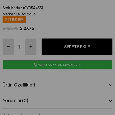
Stok Kodu
(SYR54455)
Marka
:
La Boutique
%
78
İNDIRIM
$ 125.00
$ 27.75
WHATSAPPTAN SİPARİŞ VER
Ürün Özellikleri
Yorumlar
(0)