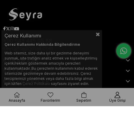
Çerez Kullanımı
+90 543 445 05 88
Çerez Kullanımı Hakkında Bilgilendirme
seyraltd@gmail.com
Web sitemiz, size daha iyi bir gezinme deneyimi
sunmak, site trafiğini analiz etmek ve kişiselleştirilmiş
KURUMSAL
içerik/reklam göstermek amacıyla çerezleri
kullanmaktadır. Bu çerezlerin kullanımını kabul ederek
SAYFALAR
sitemizde gezinmeye devam edebilirsiniz. Çerez
terciplerinizi yönetmek veya daha fazla bilgi almak
KATEGORİLER
için lütfen
Çerez Politikası
sayfasını ziyaret edin.
Anasayfa
Favorilerim
Sepetim
Üye Girişi
Bu web sitesi, Nihat KILIÇARSLAN tarafından tasarlanmış ve optimize
edilmiştir.