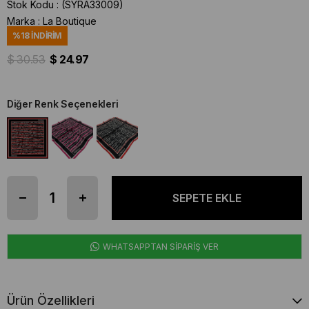
Stok Kodu
(SYRA33009)
Marka
:
La Boutique
%
18
İNDIRIM
$ 30.53
$ 24.97
Diğer Renk Seçenekleri
WHATSAPPTAN SİPARİŞ VER
Ürün Özellikleri