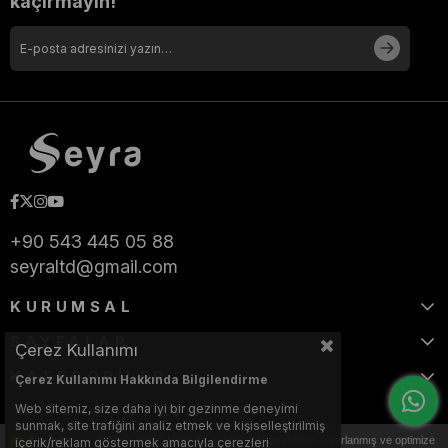
kaçırmayın!
+90 543 445 05 88
seyraltd@gmail.com
KURUMSAL
SAYFALAR
Çerez Kullanımı
KATEGORİLER
Çerez Kullanımı Hakkında Bilgilendirme
Web sitemiz, size daha iyi bir gezinme deneyimi
sunmak, site trafiğini analiz etmek ve kişiselleştirilmiş
Bu web sitesi, Nihat KILIÇARSLAN tarafından tasarlanmış ve optimize
içerik/reklam göstermek amacıyla çerezleri