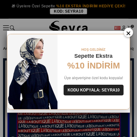
🎁 Üyelere Özel Sepette
%10 EKSTRA İNDİRİM HEDİYE ÇEKİ!
KOD:
SEYRA10
0
×
Anasayfa
İPEK EŞARP OUTLET
La Boutique İpek Eşarp
La Boutiqu
HOŞ GELDİNİZ
Sepette Ekstra
%10 İNDİRİM
Üye alışverişine özel kodu kopyala!
KODU KOPYALA: SEYRA10