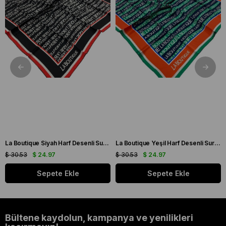
La Boutique Siyah Harf Desenli Sura İpek Eşarp 1631 - 01
La Boutique Yeşil Harf Desenli Sura İpek Eşarp 1631 - 06
$ 30.53
$ 24.97
$ 30.53
$ 24.97
Sepete Ekle
Sepete Ekle
Bültene kaydolun, kampanya ve yenilikleri