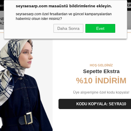
lere Özel Sepette
%10 EKSTRA İNDİRİM HEDİYE ÇEKİ!
KOD:
SEYR
seyraesarp.com masaüstü bildirimlerine ekleyin.
seyraesarp.com özel fırsatlardan ve güncel kampanyalardan
ANBUL
ŞAL
haberiniz olsun ister misiniz?
AKSESUAR
AZA
Daha Sonra
Evet
 Boutique Az Hatalı Turuncu Yazı Desen Sura İpek Eşarp 30076
HOŞ GELDİNİZ
Sepette Ekstra
%10 İNDİRİM
Üye alışverişine özel kodu kopyala!
KODU KOPYALA: SEYRA10