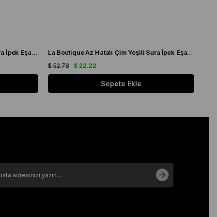
La Boutique Az Hatalı Çim Yeşili Sura İpek Eşarp 23289
La Boutique Az Hatalı Çim Yeşili Sura İpek Eşarp 23287
$ 52.78
$ 22.22
$ 52
Sepete Ekle