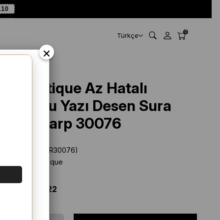
A10
0
Türkçe
×
La Boutique Az Hatalı
Turuncu Yazı Desen Sura
İpek Eşarp 30076
Stok Kodu
(SYR30076)
Marka
:
La Boutique
%
58
İNDIRIM
$ 52.78
$ 22.22