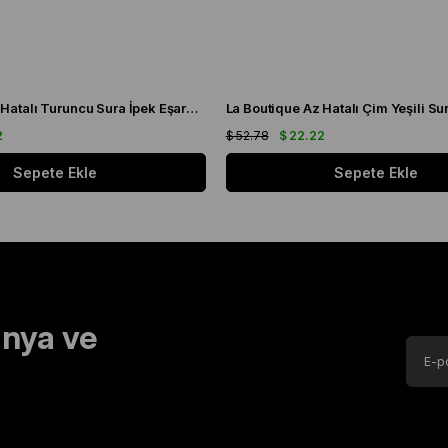
La Boutique Az Hatalı Turuncu Sura İpek Eşarp 24859
2
$ 52.78
$ 22.22
Sepete Ekle
Sepete Ekle
nya ve