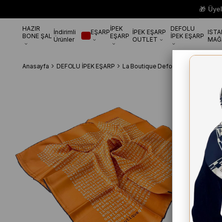
🎁 Üye
HAZIR
İPEK
DEFOLU
İndirimli
EŞARP
İPEK EŞARP
IST
BONE ŞAL
EŞARP
İPEK EŞARP
Ürünler
OUTLET
MAĞ
Anasayfa
DEFOLU İPEK EŞARP
La Boutique Defolu İpek Eşarp
La