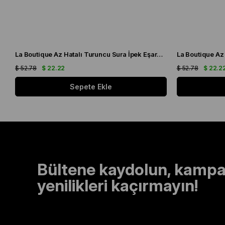
La Boutique Az Hatalı Turuncu Sura İpek Eşarp 24860
$ 52.78
$ 22.22
$ 52.78
$ 22.2
Sepete Ekle
Bültene kaydolun, kampa
yenilikleri kaçırmayın!