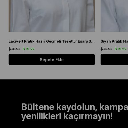
Lacivert Pratik Hazır Geçmeli Tesettür Eşarp Sandy Kumaş Kendinden Boneli 1290_02
$ 16.91
$ 15.22
$ 16.91
$ 15.22
Sepete Ekle
Bültene kaydolun, kampa
yenilikleri kaçırmayın!