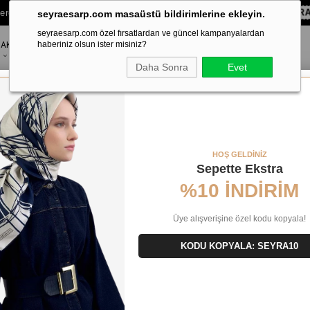
lere Özel Sepette
%10 EKSTRA İNDİRİM HEDİYE ÇEKİ!
KOD:
SEYRA
seyraesarp.com masaüstü bildirimlerine ekleyin.
seyraesarp.com özel fırsatlardan ve güncel kampanyalardan
AKSESUAR
haberiniz olsun ister misiniz?
MARKALAR
Daha Sonra
Evet
ik Hazır Geçmeli Tesettür Eşarp Kesik Elyaf Piliseli Saçaklı Lazer Kesim 1818_05
HOŞ GELDİNİZ
Sepette Ekstra
%10 İNDİRİM
Üye alışverişine özel kodu kopyala!
KODU KOPYALA: SEYRA10