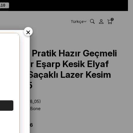
10
0
Türkçe
×
Kiremit Pratik Hazır Geçmeli
Tesettür Eşarp Kesik Elyaf
Piliseli Saçaklı Lazer Kesim
1818_05
Stok Kodu
(1818_05)
Marka
:
Hürrem Bone
%
10
İNDIRIM
$ 17.74
$ 15.96