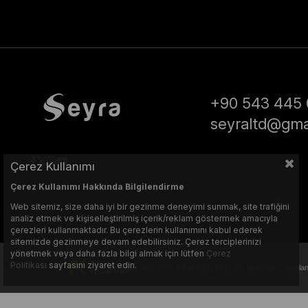
+90 543 445 
seyraltd@gma
Çerez Kullanımı
Çerez Kullanımı Hakkında Bilgilendirme
Web sitemiz, size daha iyi bir gezinme deneyimi sunmak, site trafiğini
analiz etmek ve kişiselleştirilmiş içerik/reklam göstermek amacıyla
çerezleri kullanmaktadır. Bu çerezlerin kullanımını kabul ederek
sitemizde gezinmeye devam edebilirsiniz. Çerez terciplerinizi
yönetmek veya daha fazla bilgi almak için lütfen
Çerez
Politikası
sayfasını ziyaret edin.
Bu web sitesi, Nihat KILIÇARSLAN tarafından tasarlanm