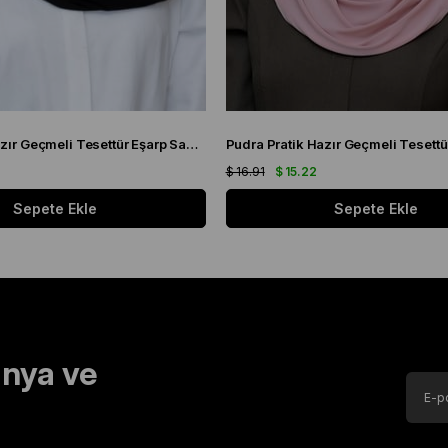
Siyah Pratik Hazır Geçmeli Tesettür Eşarp Sandy Kumaş Kendinden Boneli 1290_01
$ 16.91
$ 15.22
Sepete Ekle
Sepete Ekle
nya ve