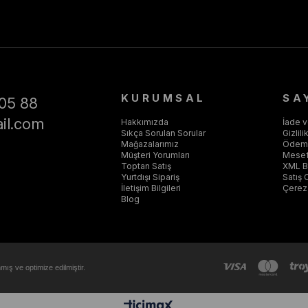
KURUMSAL
SA
05 88
il.com
Hakkımızda
İade 
Sıkça Sorulan Sorular
Gizlil
Mağazalarımız
Ödeme
Müşteri Yorumları
Mesef
Toptan Satış
XML Ba
Yurtdışı Sipariş
Satış 
İletişim Bilgileri
Çerez 
Blog
ış ve optimize edilmiştir.