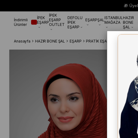
🎁 Üye
İPEK
İPEK
DEFOLU
ISTANBUL
HAZIR
İndirimli
EŞARP
EŞARP
ŞAL
EŞARP
İPEK
MAĞAZA
BONE
Ürünler
OUTLET
EŞARP
ŞAL
Anasayfa
HAZIR BONE ŞAL
EŞARP
PRATİK EŞARP
Kiremit Prat