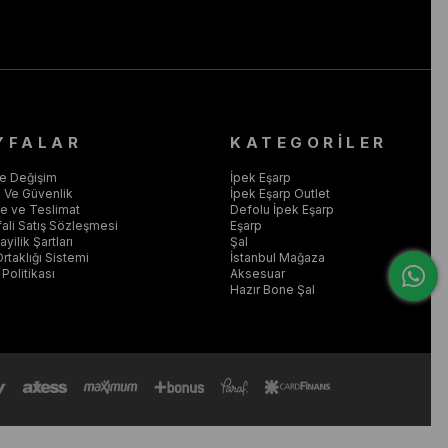
YFALAR
KATEGORİLER
ve Değişim
İpek Eşarp
ik Ve Güvenlik
İpek Eşarp Outlet
 ve Teslimat
Defolu İpek Eşarp
ali Satış Sözleşmesi
Eşarp
yilik Şartları
Şal
Ortaklığı Sistemi
İstanbul Mağaza
Politikası
Aksesuar
Hazır Bone Şal