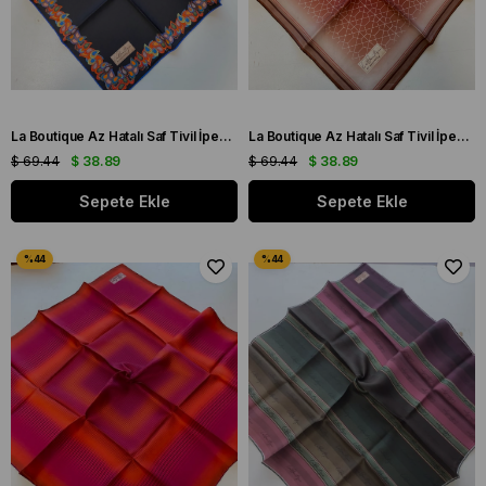
La Boutique Az Hatalı Saf Tivil İpek Eşarp Siyah - Saks Mavisi Düz Renk
La Boutique Az Hatalı Saf Tivil İpek Eşarp Vizon - Gül Kurusu Geometrik Desen
$ 69.44
$ 38.89
$ 69.44
$ 38.89
Sepete Ekle
Sepete Ekle