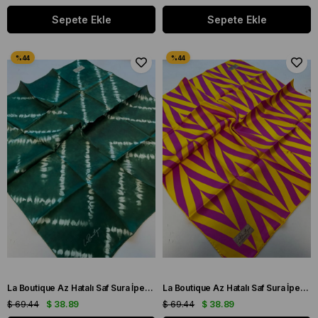
Sepete Ekle
Sepete Ekle
La Boutique Az Hatalı Saf Sura İpek Eşarp Zümrüt Yeşili Karışık Desen
La Boutique Az Hatalı Saf Sura İpek Eşarp Sarı - Fuşya Çizgi Desen
$ 69.44
$ 38.89
$ 69.44
$ 38.89