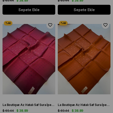
$ 69.44
$ 38.89
$ 69.44
$ 38.89
Sepete Ekle
Sepete Ekle
La Boutique Az Hatalı Saf Sura İpek Eşarp Fuşya Logo Desen
La Boutique Az Hatalı Saf Sura İpek Eşarp Kiremit Logo Desen
$ 69.44
$ 38.89
$ 69.44
$ 38.89