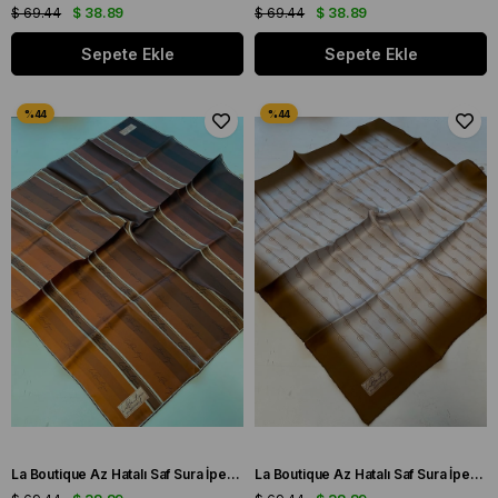
$ 69.44
$ 38.89
$ 69.44
$ 38.89
Sepete Ekle
Sepete Ekle
La Boutique Az Hatalı Saf Sura İpek Eşarp Kahve - Kiremit Yazı Desen
La Boutique Az Hatalı Saf Sura İpek Eşarp Ekru Logo Desen