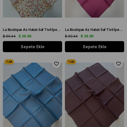
La Boutique Az Hatalı Saf Tivil İpek Eşarp Ekru Çiçek Desen
La Boutique Az Hatalı Saf Tivil İpek Eşarp Koyu Erguvan Düz Renk
$ 69.44
$ 38.89
$ 69.44
$ 38.89
Sepete Ekle
Sepete Ekle