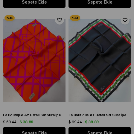
Sepete Ekle
Sepete Ekle
La Boutique Az Hatalı Saf Sura İpek Eşarp Turuncu - Fuşya Çizgi Desen
La Boutique Az Hatalı Saf Sura İpek Eşarp Siyah Karışık Desen
$ 69.44
$ 38.89
$ 69.44
$ 38.89
Sepete Ekle
Sepete Ekle