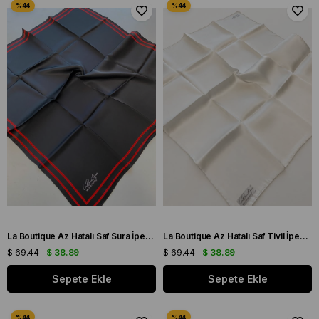
La Boutique Az Hatalı Saf Sura İpek Eşarp Siyah - Kırmızı Düz Renk
La Boutique Az Hatalı Saf Tivil İpek Eşarp Ekru Düz Renk
$ 69.44
$ 38.89
$ 69.44
$ 38.89
Sepete Ekle
Sepete Ekle