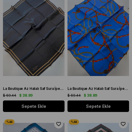
La Boutique Az Hatalı Saf Sura İpek Eşarp Siyah - Yavruağzı Düz Renk
La Boutique Az Hatalı Saf Sura İpek Eşarp Saks Mavisi Kemer Desen
$ 69.44
$ 38.89
$ 69.44
$ 38.89
Sepete Ekle
Sepete Ekle