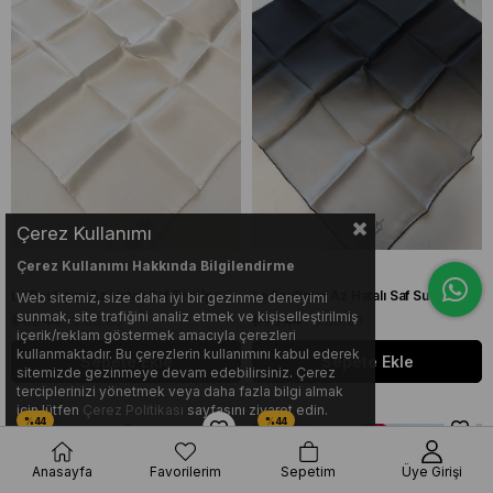
Çerez Kullanımı
Çerez Kullanımı Hakkında Bilgilendirme
La Boutique Az Hatalı Saf Tivil İpek Eşarp Ekru Düz Renk
La Boutique Az Hatalı Saf Sura İpek Eşarp Siyah - Gümüş Degrade Desen
Web sitemiz, size daha iyi bir gezinme deneyimi
sunmak, site trafiğini analiz etmek ve kişiselleştirilmiş
$ 69.44
$ 38.89
$ 69.44
$ 38.89
içerik/reklam göstermek amacıyla çerezleri
kullanmaktadır. Bu çerezlerin kullanımını kabul ederek
Sepete Ekle
Sepete Ekle
sitemizde gezinmeye devam edebilirsiniz. Çerez
terciplerinizi yönetmek veya daha fazla bilgi almak
için lütfen
Çerez Politikası
sayfasını ziyaret edin.
Anasayfa
Favorilerim
Sepetim
Üye Girişi