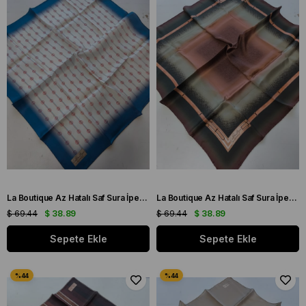
La Boutique Az Hatalı Saf Sura İpek Eşarp Mavi - Beyaz Logo Desen
La Boutique Az Hatalı Saf Sura İpek Eşarp Gül Kurusu - Yeşil Kemer Desen
$ 69.44
$ 38.89
$ 69.44
$ 38.89
Sepete Ekle
Sepete Ekle