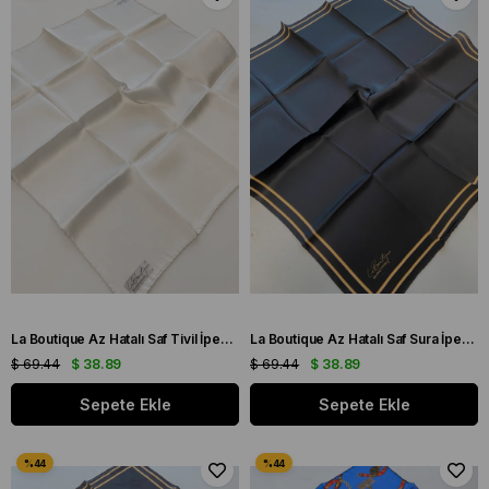
La Boutique Az Hatalı Saf Tivil İpek Eşarp Ekru Düz Renk
La Boutique Az Hatalı Saf Sura İpek Eşarp Siyah - Yavruağzı Düz Renk
$ 69.44
$ 38.89
$ 69.44
$ 38.89
Sepete Ekle
Sepete Ekle