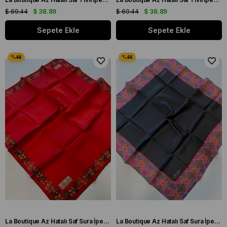
$ 69.44
$ 38.89
$ 69.44
$ 38.89
Sepete Ekle
Sepete Ekle
La Boutique Az Hatalı Saf Sura İpek Eşarp Kırmızı Düz Renk
La Boutique Az Hatalı Saf Sura İpek Eşarp Siyah Etnik Desen