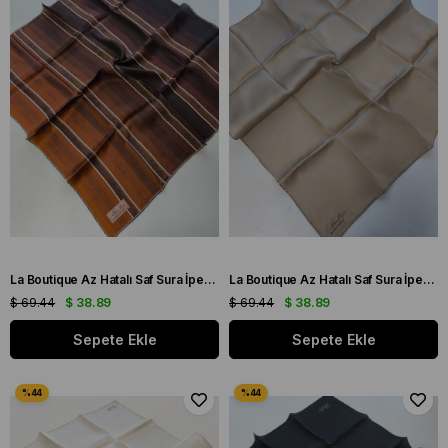
La Boutique Az Hatalı Saf Sura İpek Eşarp Kahve - Kiremit Yazı Desen
La Boutique Az Hatalı Saf Sura İpek Eşarp Vizon Düz Renk
$ 69.44
$ 38.89
$ 69.44
$ 38.89
Sepete Ekle
Sepete Ekle