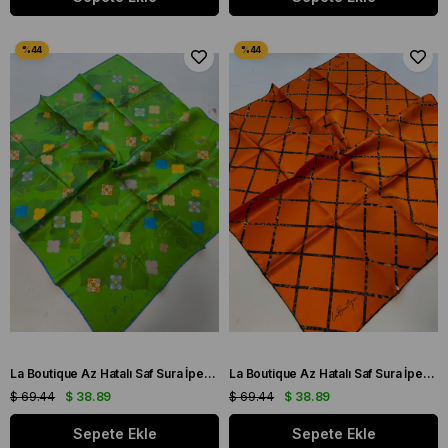
La Boutique Az Hatalı Saf Sura İpek Eşarp Yeşil - Saks Mavisi Çiçek Desen
La Boutique Az Hatalı Saf Sura İpek Eşarp Turuncu Leopar Desen
$ 69.44
$ 38.89
$ 69.44
$ 38.89
Sepete Ekle
Sepete Ekle