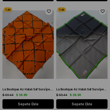
La Boutique Az Hatalı Saf Sura İpek Eşarp Turuncu Leopar Desen
La Boutique Az Hatalı Saf Sura İpek Eşarp Yeşil - Beyaz Çizgi Desen
$ 69.44
$ 38.89
$ 69.44
$ 38.89
Sepete Ekle
Sepete Ekle