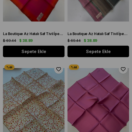
La Boutique Az Hatalı Saf Tivil İpek Eşarp Fuşya - Turuncu Geometrik Desen
La Boutique Az Hatalı Saf Tivil İpek Eşarp Gül Kurusu - Zümrüt Yeşil Yazı Desen
$ 69.44
$ 38.89
$ 69.44
$ 38.89
Sepete Ekle
Sepete Ekle