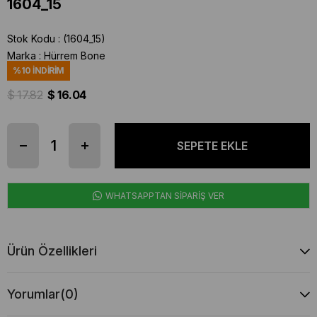
1604_15
Stok Kodu
(1604_15)
Marka
:
Hürrem Bone
%
10
İNDIRIM
$ 17.82
$ 16.04
WHATSAPPTAN SİPARİŞ VER
Ürün Özellikleri
Yorumlar
(0)