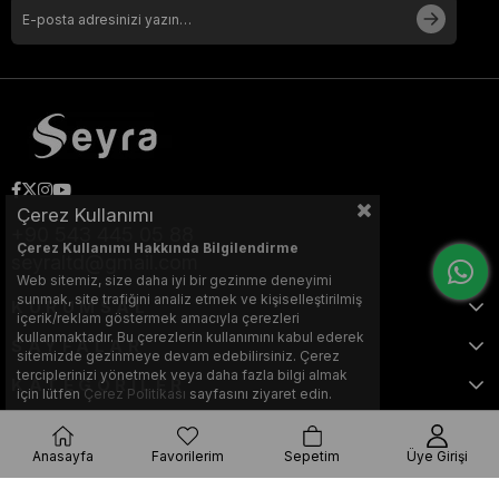
Çerez Kullanımı
+90 543 445 05 88
Çerez Kullanımı Hakkında Bilgilendirme
seyraltd@gmail.com
Web sitemiz, size daha iyi bir gezinme deneyimi
sunmak, site trafiğini analiz etmek ve kişiselleştirilmiş
KURUMSAL
içerik/reklam göstermek amacıyla çerezleri
kullanmaktadır. Bu çerezlerin kullanımını kabul ederek
SAYFALAR
sitemizde gezinmeye devam edebilirsiniz. Çerez
terciplerinizi yönetmek veya daha fazla bilgi almak
KATEGORİLER
için lütfen
Çerez Politikası
sayfasını ziyaret edin.
Anasayfa
Favorilerim
Sepetim
Üye Girişi
Bu web sitesi, Nihat KILIÇARSLAN tarafından tasarlanmış ve optimize
edilmiştir.