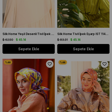
Silk Home Yeşil Desenli Tivil İpek Eşarp 11432-32
Silk Home Tivil İpek Eşarp IST 11425 - 40 Yeşil, Leylak, Sarı, Haki
$ 62.50
$ 45.14
$ 83.31
$ 45.14
Sepete Ekle
Sepete Ekle