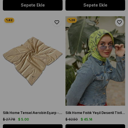
Sepete Ekle
Sepete Ekle
Silk Home Tensel Aerobin Eşarp - 77001 - 00 Açık Krem
Silk Home Fıstık Yeşil Desenli Tivil İpek Eşarp 11433-24
$ 27.78
$ 5.00
$ 62.50
$ 45.14