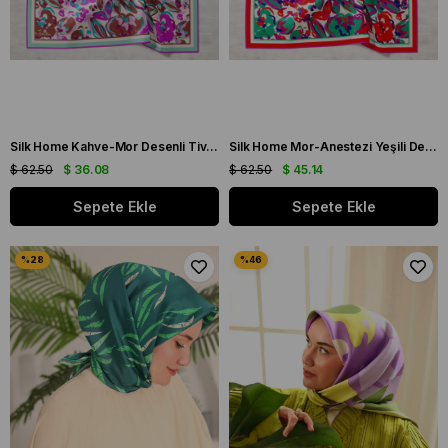
Silk Home Kahve-Mor Desenli Tivil İpek Eşarp 11405-23
Silk Home Mor-Anestezi Yeşili Desenli Tivil İpek Eşarp 11405-04
$ 62.50
$ 36.08
$ 62.50
$ 45.14
Sepete Ekle
Sepete Ekle