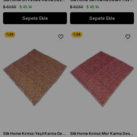
$ 62.50
$ 45.14
$ 62.50
$ 45.14
Sepete Ekle
Sepete Ekle
Silk Home Kırmızı Yeşil Karma Desen Tivil İpek Eşarp 11426-239
Silk Home Kırmızı Mor Karma Desen Tivil İpek Eşarp 11426-244