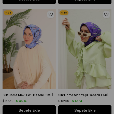
Silk Home Mavi Ekru Desenli Tivil İpek Eşarp 11432-57
Silk Home Mor Yeşil Desenli Tivil İpek Eşarp 11432-20
$ 62.50
$ 45.14
$ 62.50
$ 45.14
Sepete Ekle
Sepete Ekle