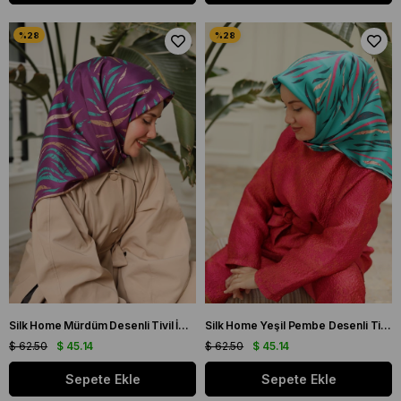
Silk Home Mürdüm Desenli Tivil İpek Eşarp 11432-04
Silk Home Yeşil Pembe Desenli Tivil İpek Eşarp 11432-36
$ 62.50
$ 45.14
$ 62.50
$ 45.14
Sepete Ekle
Sepete Ekle