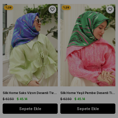
Silk Home Saks Vizon Desenli Tivil İpek Eşarp 11432-01
Silk Home Yeşil Pembe Desenli Tivil İpek Eşarp 11432-58
$ 62.50
$ 45.14
$ 62.50
$ 45.14
Sepete Ekle
Sepete Ekle