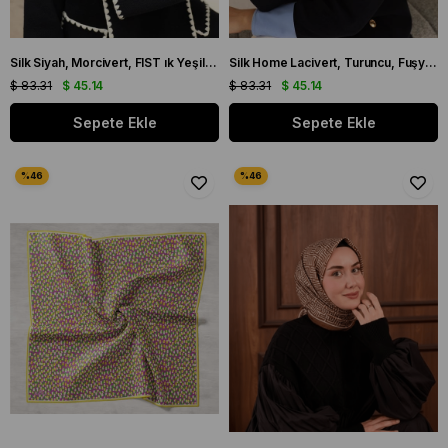
Silk Siyah, Morcivert, FIST ık Yeşili, Gümüş Geometrik Desenli Tivil İpek Eşarp IST 11417 - 06
Silk Home Lacivert, Turuncu, Fuşya, Yeşil, Mavi Tivil İpek Eşarp IST 11408 - 12
$ 83.31
$ 45.14
$ 83.31
$ 45.14
Sepete Ekle
Sepete Ekle