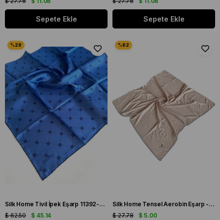
$ 27.78
$ 11.08
$ 27.78
$ 11.08
Sepete Ekle
Sepete Ekle
Silk Home Tivil İpek Eşarp 11392-33 Mavi Karışık Desen
Silk Home Tensel Aerobin Eşarp - 77001 - 00 Vizon
$ 62.50
$ 45.14
$ 27.78
$ 5.00