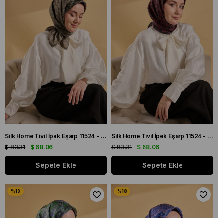
Silk Home Tivil İpek Eşarp 11524 - 07 Acı Yeşil - Siyah Geometrik Desen
Silk Home Tivil İpek Eşarp 11524 - 12 Siyah - Bordo Geometrik Desen
$ 83.31
$ 68.06
$ 83.31
$ 68.06
Sepete Ekle
Sepete Ekle