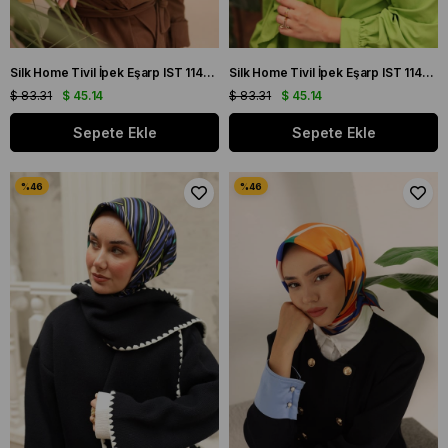
Silk Home Tivil İpek Eşarp IST 11435 - 33 Saman, Sarı
Silk Home Tivil İpek Eşarp IST 11435 - 13 Mor, Lavanta
$ 83.31
$ 45.14
$ 83.31
$ 45.14
Sepete Ekle
Sepete Ekle