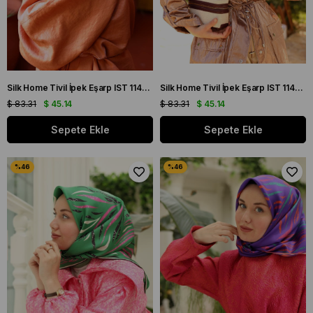
Silk Home Tivil İpek Eşarp IST 11427 - 22 Sarı, Mor, Turuncu, Yeşil
Silk Home Tivil İpek Eşarp IST 11428 - 37 Lila, Yavruağzı, Şeftali, Turuncu
$ 83.31
$ 45.14
$ 83.31
$ 45.14
Sepete Ekle
Sepete Ekle