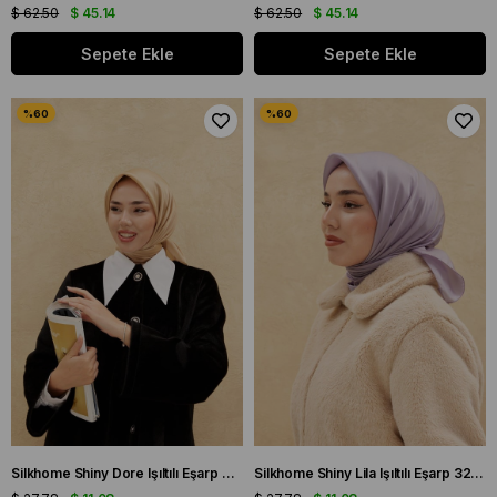
$ 62.50
$ 45.14
$ 62.50
$ 45.14
Sepete Ekle
Sepete Ekle
Silkhome Shiny Dore Işıltılı Eşarp 32739
Silkhome Shiny Lila Işıltılı Eşarp 32742