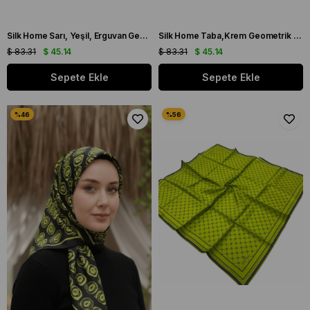
Silk Home Sarı, Yeşil, Erguvan Geometrik Desen Tivil İpek Eşarp IST 11426 - 10
Silk Home Taba,Krem Geometrik Desen Tivil İpek Eşarp IST 1000 - 1
$ 83.31
$ 45.14
$ 83.31
$ 45.14
Sepete Ekle
Sepete Ekle