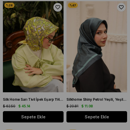
Silk Home Sarı Tivil İpek Eşarp 11434-03 Çiçek Desen
Silkhome Shiny Petrol Yeşili, Yeşil Işıltılı Eşarp IST 75002 - 07
$ 62.50
$ 45.14
$ 20.81
$ 11.08
Sepete Ekle
Sepete Ekle