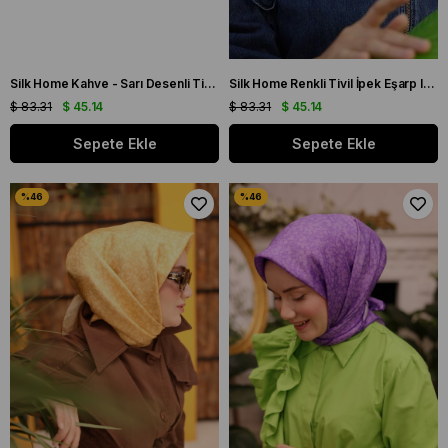
Silk Home Kahve - Sarı Desenli Tivil İpek Eşarp IST 11405 - 16
Silk Home Renkli Tivil İpek Eşarp IST 11404 - 31
$ 83.31
$ 45.14
$ 83.31
$ 45.14
Sepete Ekle
Sepete Ekle