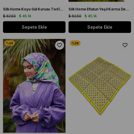
Silk Home Koyu Gül Kurusu Tivil İpek Eşarp 11418-10
Silk Home Eflatun Yeşil Karma Desen Tivil İpek Eşarp 11424-63
$ 62.50
$ 45.14
$ 62.50
$ 45.14
Sepete Ekle
Sepete Ekle