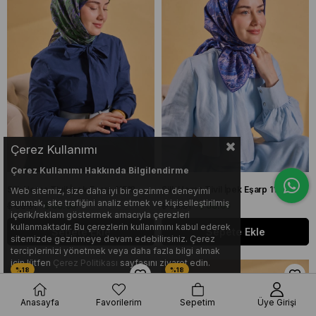
Çerez Kullanımı
Çerez Kullanımı Hakkında Bilgilendirme
Silk Home Tivil İpek Eşarp 11519 - 16 Zümrüt Yeşil Etnik Desen
Silk Home Tivil İpek Eşarp 11519 - 17 Morcivert Etnik Desen
Web sitemiz, size daha iyi bir gezinme deneyimi
sunmak, site trafiğini analiz etmek ve kişiselleştirilmiş
$ 83.31
$ 68.06
$ 83.31
$ 68.06
içerik/reklam göstermek amacıyla çerezleri
kullanmaktadır. Bu çerezlerin kullanımını kabul ederek
Sepete Ekle
Sepete Ekle
sitemizde gezinmeye devam edebilirsiniz. Çerez
terciplerinizi yönetmek veya daha fazla bilgi almak
için lütfen
Çerez Politikası
sayfasını ziyaret edin.
Anasayfa
Favorilerim
Sepetim
Üye Girişi