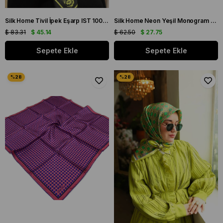
Silk Home Tivil İpek Eşarp IST 1000- 5 Siyah - Yağ Yeşil Geometrik Desen
Silk Home Neon Yeşil Monogram Desenli Tivil İpek Eşarp 11393-97
$ 83.31
$ 45.14
$ 62.50
$ 27.75
Sepete Ekle
Sepete Ekle