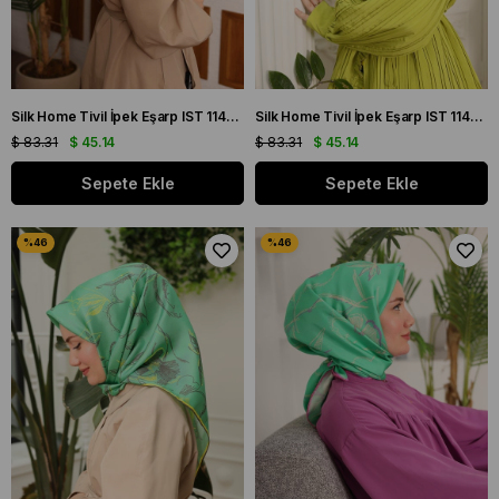
Silk Home Tivil İpek Eşarp IST 11432 - 15 Mor, Vizon, Pembe, Ekru
Silk Home Tivil İpek Eşarp IST 11432 - 18 Parlak Turuncu, Sarı, Vizon, Antrasit
$ 83.31
$ 45.14
$ 83.31
$ 45.14
Sepete Ekle
Sepete Ekle