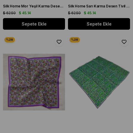
Silk Home Mor Yeşil Karma Desen Tivil İpek Eşarp 11427-15
Silk Home Sarı Karma Desen Tivil İpek Eşarp 11424-125
$ 62.50
$ 45.14
$ 62.50
$ 45.14
Sepete Ekle
Sepete Ekle