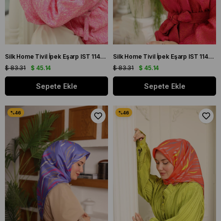
Silk Home Tivil İpek Eşarp IST 11432 - 58 Yeşil, Pembe, Acı Kahve, Ekru
Silk Home Tivil İpek Eşarp IST 11432 - 45 Mor, Parlak Turuncu, Yeşil, Pembe
$ 83.31
$ 45.14
$ 83.31
$ 45.14
Sepete Ekle
Sepete Ekle