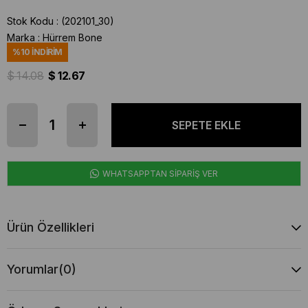
Stok Kodu
(202101_30)
Marka
:
Hürrem Bone
%
10
İNDIRIM
$ 14.08
$ 12.67
WHATSAPPTAN SİPARİŞ VER
Ürün Özellikleri
Yorumlar
(0)