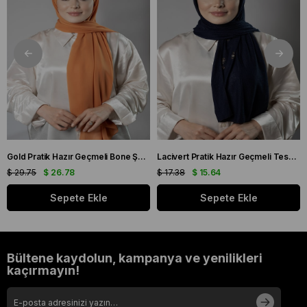
Gold Pratik Hazır Geçmeli Bone Şal Şifon Kumaş Kendinden Boneli Üç Bantlı 1451_03
Lacivert Pratik Hazır Geçmeli Tesettür Şal Örme Kumaş Taşlı Çiçek Desenli 2118C_02
$ 29.75
$ 26.78
$ 17.38
$ 15.64
Sepete Ekle
Sepete Ekle
Bültene kaydolun, kampanya ve yenilikleri
kaçırmayın!