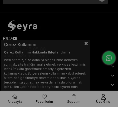
Çerez Kullanımı
+90 543 445 05 88
Çerez Kullanımı Hakkında Bilgilendirme
seyraltd@gmail.com
Web sitemiz, size daha iyi bir gezinme deneyimi
sunmak, site trafiğini analiz etmek ve kişiselleştirilmiş
KURUMSAL
içerik/reklam göstermek amacıyla çerezleri
kullanmaktadır. Bu çerezlerin kullanımını kabul ederek
SAYFALAR
sitemizde gezinmeye devam edebilirsiniz. Çerez
terciplerinizi yönetmek veya daha fazla bilgi almak
KATEGORİLER
için lütfen
Çerez Politikası
sayfasını ziyaret edin.
Anasayfa
Favorilerim
Sepetim
Üye Girişi
Bu web sitesi, Nihat KILIÇARSLAN tarafından tasarlanmış ve
optimize edilmiştir.