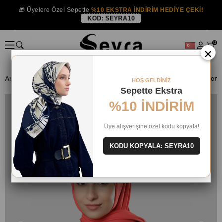
🎁 Üyelere Özel Sepette
%10 EKSTRA İNDİRİM HEDİYE ÇEKİ!
KOD:
SEYRA10
0
×
Anasayfa
HAZIR BONE ŞAL
ŞAL
HOŞ GELDİNİZ
Sepette Ekstra
%10 İNDİRİM
Üye alışverişine özel kodu kopyala!
KODU KOPYALA: SEYRA10