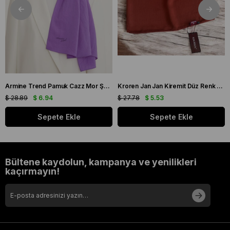
Armine Trend Pamuk Cazz Mor Şal 21210
Kroren Jan Jan Kiremit Düz Renk Şal 7301-85
$ 28.89
$ 6.94
$ 27.78
$ 5.53
Sepete Ekle
Sepete Ekle
Bültene kaydolun, kampanya ve yenilikleri
kaçırmayın!