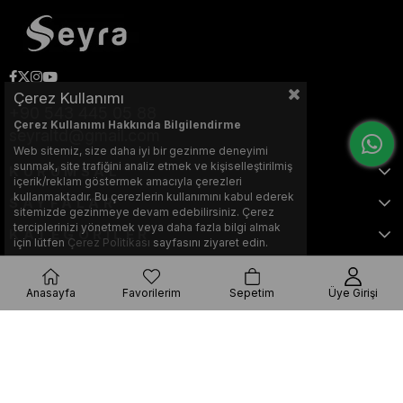
Çerez Kullanımı
+90 543 445 05 88
Çerez Kullanımı Hakkında Bilgilendirme
seyraltd@gmail.com
Web sitemiz, size daha iyi bir gezinme deneyimi
sunmak, site trafiğini analiz etmek ve kişiselleştirilmiş
KURUMSAL
içerik/reklam göstermek amacıyla çerezleri
kullanmaktadır. Bu çerezlerin kullanımını kabul ederek
SAYFALAR
sitemizde gezinmeye devam edebilirsiniz. Çerez
terciplerinizi yönetmek veya daha fazla bilgi almak
KATEGORİLER
için lütfen
Çerez Politikası
sayfasını ziyaret edin.
Anasayfa
Favorilerim
Sepetim
Üye Girişi
Bu web sitesi, Nihat KILIÇARSLAN tarafından tasarlanmış ve optimize
edilmiştir.