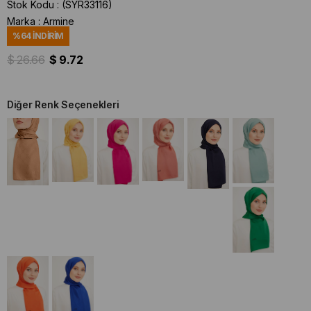
Stok Kodu
(SYR33116)
Marka
:
Armine
%
64
İNDIRIM
$ 26.66
$ 9.72
Diğer Renk Seçenekleri