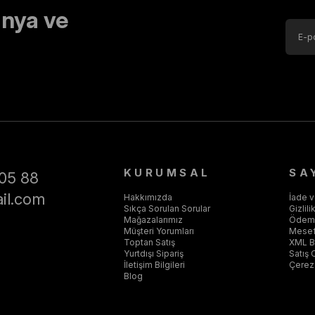
nya ve
KURUMSAL
SA
05 88
il.com
Hakkımızda
İade 
Sıkça Sorulan Sorular
Gizlil
Mağazalarımız
Ödeme
Müşteri Yorumları
Mesef
Toptan Satış
XML Ba
Yurtdışı Sipariş
Satış 
İletişim Bilgileri
Çerez 
Blog