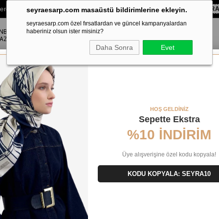
lere Özel Sepette
%10 EKSTRA İNDİRİM HEDİYE ÇEKİ!
KOD:
SEYR
seyraesarp.com masaüstü bildirimlerine ekleyin.
seyraesarp.com özel fırsatlardan ve güncel kampanyalardan
ANBUL
ŞAL
haberiniz olsun ister misiniz?
AKSESUAR
AZA
Daha Sonra
Evet
HOŞ GELDİNİZ
Sepette Ekstra
%10 İNDİRİM
Üye alışverişine özel kodu kopyala!
KODU KOPYALA: SEYRA10