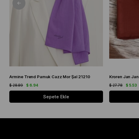
Armine Trend Pamuk Cazz Mor Şal 21210
Kroren Jan Jan
$ 28.89
$ 6.94
$ 27.78
$ 5.53
Sepete Ekle