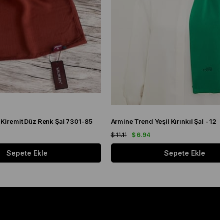
 Kiremit Düz Renk Şal 7301-85
Armine Trend Yeşil Kırınkıl Şal - 12
$ 11.11
$ 6.94
Sepete Ekle
Sepete Ekle