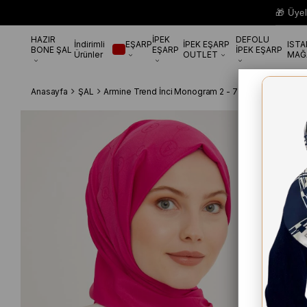
🎁 Üye
HAZIR
İPEK
DEFOLU
İndirimli
EŞARP
İPEK EŞARP
IST
BONE ŞAL
EŞARP
İPEK EŞARP
Ürünler
OUTLET
MAĞ
Anasayfa
ŞAL
Armine Trend İnci Monogram 2 - 72 Pembe