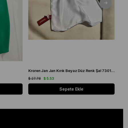
Kroren Jan Jan Kırık Beyaz Düz Renk Şal 7301-259
Arm
$ 27.78
$ 5.53
$ 21
Sepete Ekle