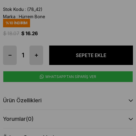
Stok Kodu
(78_42)
Marka
:
Hürrem Bone
%
10
İNDIRIM
$ 18.07
$ 16.26
WHATSAPPTAN SİPARİŞ VER
Ürün Özellikleri
Yorumlar
(0)