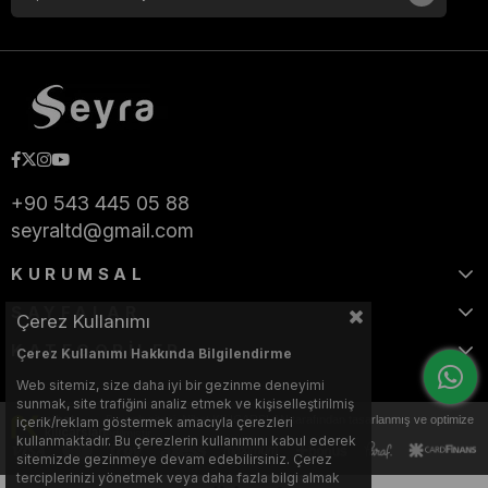
+90 543 445 05 88
seyraltd@gmail.com
KURUMSAL
SAYFALAR
Çerez Kullanımı
KATEGORİLER
Çerez Kullanımı Hakkında Bilgilendirme
Web sitemiz, size daha iyi bir gezinme deneyimi
sunmak, site trafiğini analiz etmek ve kişiselleştirilmiş
Bu web sitesi, Nihat KILIÇARSLAN tarafından tasarlanmış ve optimize
içerik/reklam göstermek amacıyla çerezleri
edilmiştir.
kullanmaktadır. Bu çerezlerin kullanımını kabul ederek
sitemizde gezinmeye devam edebilirsiniz. Çerez
terciplerinizi yönetmek veya daha fazla bilgi almak