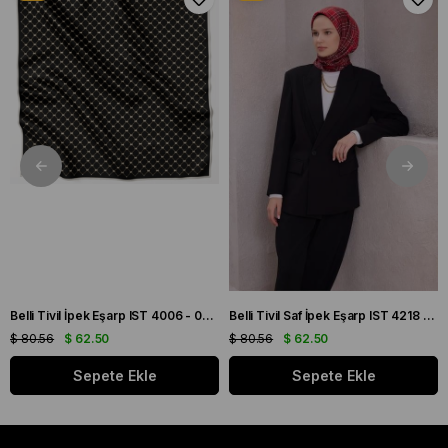
Belli Tivil İpek Eşarp IST 4006 - 05 Siyah Karışık Desen
Belli Tivil Saf İpek Eşarp IST 4218 - 85 Bordo Ekose Desen
$ 80.56
$ 62.50
$ 80.56
$ 62.50
Sepete Ekle
Sepete Ekle