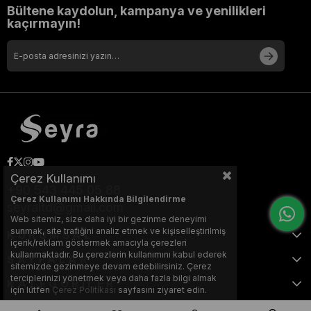
Bültene kaydolun, kampanya ve yenilikleri
kaçırmayın!
Çerez Kullanımı
+90 543 445 05 88
Çerez Kullanımı Hakkında Bilgilendirme
seyraltd@gmail.com
Web sitemiz, size daha iyi bir gezinme deneyimi
sunmak, site trafiğini analiz etmek ve kişiselleştirilmiş
KURUMSAL
içerik/reklam göstermek amacıyla çerezleri
kullanmaktadır. Bu çerezlerin kullanımını kabul ederek
SAYFALAR
sitemizde gezinmeye devam edebilirsiniz. Çerez
terciplerinizi yönetmek veya daha fazla bilgi almak
KATEGORİLER
için lütfen
Çerez Politikası
sayfasını ziyaret edin.