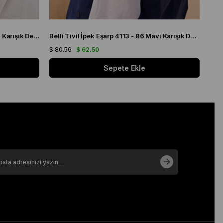
Belli Tivil İpek Eşarp 4113 - 34 Yeşil Karışık Desen
Belli Tivil İpek Eşarp 4113 - 86 Mavi Karışık Desen
$ 80.56
$ 62.50
$ 80
Sepete Ekle