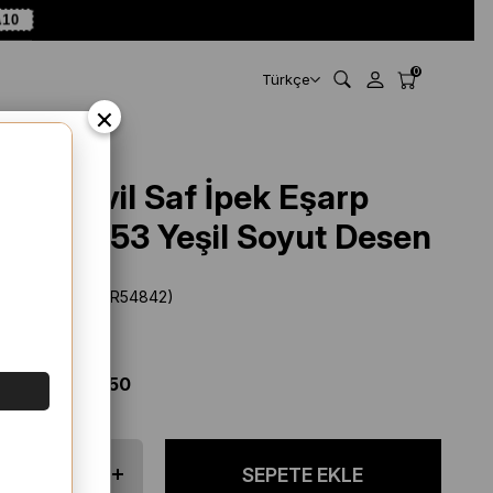
A10
0
Türkçe
×
Belli Tivil Saf İpek Eşarp
4325 - 53 Yeşil Soyut Desen
Stok Kodu
(SYR54842)
Marka
:
Belli
%
22
İNDIRIM
$ 80.56
$ 62.50