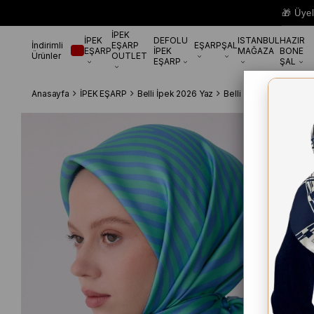
🎁 Üye
İPEK
İPEK
DEFOLU
ISTANBUL
HAZIR
İndirimli
EŞARP
EŞARP
ŞAL
EŞARP
İPEK
MAĞAZA
BONE
Ürünler
OUTLET
EŞARP
ŞAL
Anasayfa
İPEK EŞARP
Belli İpek 2026 Yaz
Belli Tivil Saf İpek E