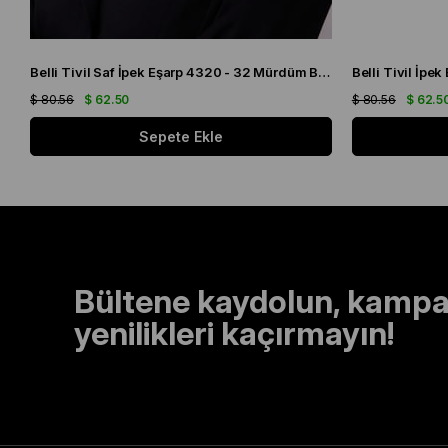
Belli Tivil Saf İpek Eşarp 4320 - 32 Mürdüm Biber Desen
$ 80.56
$ 62.50
$ 80.56
$ 62.5
Sepete Ekle
Bültene kaydolun, kampa
yenilikleri kaçırmayın!