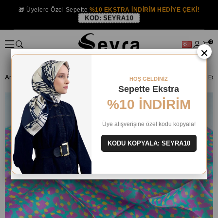
🎁 Üyelere Özel Sepette
%10 EKSTRA İNDİRİM HEDİYE ÇEKİ!
KOD:
SEYRA10
0
×
Anasayfa
İPEK EŞARP
Belli İpek 2024-25 Kış
HOŞ GELDİNİZ
Sepette Ekstra
%10 İNDİRİM
Üye alışverişine özel kodu kopyala!
KODU KOPYALA: SEYRA10