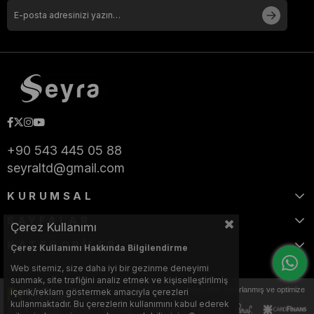
+90 543 445 05 88
seyraltd@gmail.com
KURUMSAL
SAYFALAR
Çerez Kullanımı
KATEGORİLER
Çerez Kullanımı Hakkında Bilgilendirme
Web sitemiz, size daha iyi bir gezinme deneyimi
sunmak, site trafiğini analiz etmek ve kişiselleştirilmiş
Bu web sitesi, Nihat KILIÇARSLAN tarafından tasarlanmış ve optimize
içerik/reklam göstermek amacıyla çerezleri
edilmiştir.
kullanmaktadır. Bu çerezlerin kullanımını kabul ederek