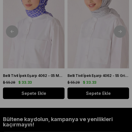
Belli Tivil İpek Eşarp 4062 - 05 Mor Karışık Desen
Belli Tivil İpek Eşarp 4062 - 55 Gri Karışık Desen
$ 55.28
$ 33.33
$ 55.28
$ 33.33
Sepete Ekle
Sepete Ekle
Bültene kaydolun, kampanya ve yenilikleri
kaçırmayın!