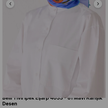
Belli Tivil İpek Eşarp 4033 - 81 Mavi Karışık
Desen