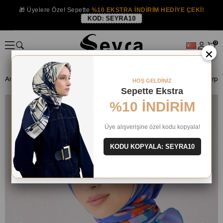
🎁 Üyelere Özel Sepette
%10 EKSTRA İNDİRİM HEDİYE ÇEKİ!
KOD:
SEYRA10
0
×
Anasayfa
İPEK EŞARP
Belli İpek 2024-25 Kış
Belli Tivil İpek Eşar
HOŞ GELDİNİZ
Sepette Ekstra
%10 İNDİRİM
Üye alışverişine özel kodu kopyala!
KODU KOPYALA: SEYRA10