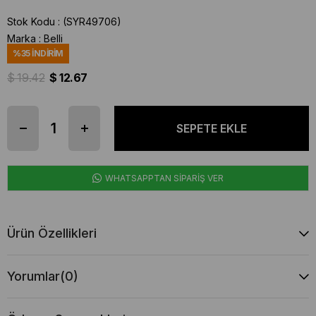
Stok Kodu
(SYR49706)
Marka
:
Belli
%
35
İNDIRIM
$ 19.42
$ 12.67
WHATSAPPTAN SİPARİŞ VER
Ürün Özellikleri
Yorumlar
(0)