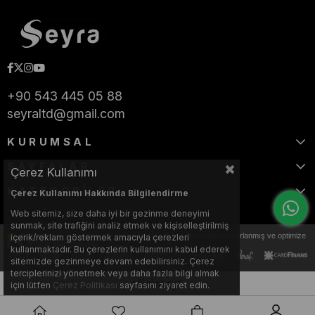
+90 543 445 05 88
seyraltd@gmail.com
KURUMSAL
SAYFALAR
Çerez Kullanımı
KATEGORİLER
Çerez Kullanımı Hakkında Bilgilendirme
Web sitemiz, size daha iyi bir gezinme deneyimi
sunmak, site trafiğini analiz etmek ve kişiselleştirilmiş
Bu web sitesi, Nihat KILIÇARSLAN tarafından tasarlanmış ve optimize
içerik/reklam göstermek amacıyla çerezleri
edilmiştir.
kullanmaktadır. Bu çerezlerin kullanımını kabul ederek
sitemizde gezinmeye devam edebilirsiniz. Çerez
terciplerinizi yönetmek veya daha fazla bilgi almak
için lütfen
Çerez Politikası
sayfasını ziyaret edin.