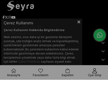
Çerez Kullanımı
+90 543 445 05 88
Çerez Kullanımı Hakkında Bilgilendirme
seyraltd@gmail.com
Web sitemiz, size daha iyi bir gezinme deneyimi
sunmak, site trafiğini analiz etmek ve kişiselleştirilmiş
KURUMSAL
içerik/reklam göstermek amacıyla çerezleri
kullanmaktadır. Bu çerezlerin kullanımını kabul ederek
SAYFALAR
sitemizde gezinmeye devam edebilirsiniz. Çerez
terciplerinizi yönetmek veya daha fazla bilgi almak
KATEGORİLER
için lütfen
Çerez Politikası
sayfasını ziyaret edin.
Anasayfa
Favorilerim
Sepetim
Üye Girişi
Bu web sitesi, Nihat KILIÇARSLAN tarafından tasarlanmış ve optimize
edilmiştir.