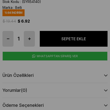
Stok Kodu
(SYR54140)
Marka
:
Belli
%
64
İNDIRIM
$ 19.44
$ 6.92
WHATSAPPTAN SİPARİŞ VER
Ürün Özellikleri
Yorumlar
(0)
Ödeme Seçenekleri