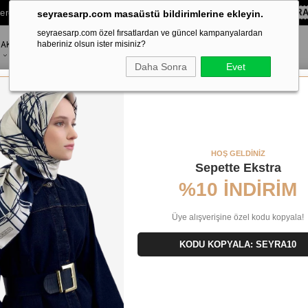
lere Özel Sepette
%10 EKSTRA İNDİRİM HEDİYE ÇEKİ!
KOD:
SEYR
seyraesarp.com masaüstü bildirimlerine ekleyin.
seyraesarp.com özel fırsatlardan ve güncel kampanyalardan
AKSESUAR
haberiniz olsun ister misiniz?
MARKALAR
Daha Sonra
Evet
k 49930
HOŞ GELDİNİZ
Sepette Ekstra
%10 İNDİRİM
Üye alışverişine özel kodu kopyala!
KODU KOPYALA: SEYRA10