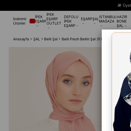
🎁 Üye
İPEK
İPEK
DEFOLU
ISTANBUL
HAZIR
İndirimli
EŞARP
EŞARP
ŞAL
EŞARP
İPEK
MAĞAZA
BONE
Ürünler
OUTLET
EŞARP
ŞAL
Anasayfa
ŞAL
Belli Şal
Belli Fresh Berlin Şal 31 Pembe Tek Ren