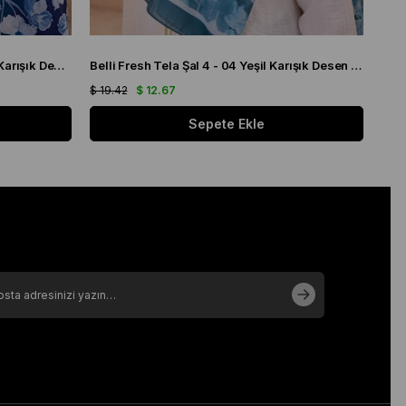
Belli Fresh Tela Şal 4 - 03 Lacivert Karışık Desen 49708
Belli Fresh Tela Şal 4 - 04 Yeşil Karışık Desen 49709
$ 19.42
$ 12.67
$ 19
Sepete Ekle