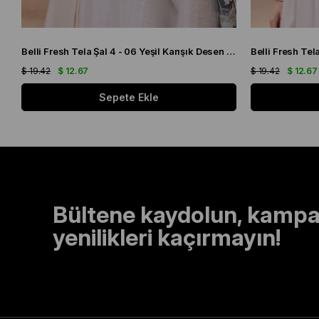
Belli Fresh Tela Şal 4 - 06 Yeşil Karışık Desen 49711
Belli Fresh Te
$ 19.42
$ 12.67
$ 19.42
$ 12.67
Sepete Ekle
Bültene kaydolun, kampa
yenilikleri kaçırmayın!