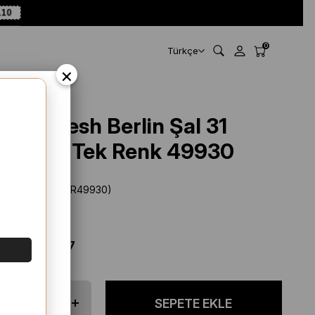
A10
0
Türkçe
×
Belli Fresh Berlin Şal 31
Pembe Tek Renk 49930
Stok Kodu
(SYR49930)
Marka
:
Belli
%
66
İNDIRIM
$ 19.42
$ 6.67