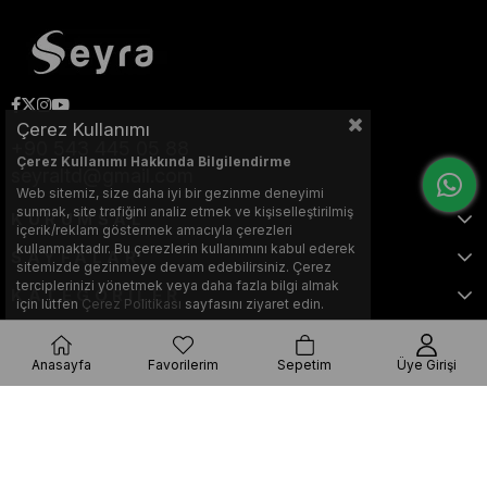
Çerez Kullanımı
+90 543 445 05 88
Çerez Kullanımı Hakkında Bilgilendirme
seyraltd@gmail.com
Web sitemiz, size daha iyi bir gezinme deneyimi
sunmak, site trafiğini analiz etmek ve kişiselleştirilmiş
KURUMSAL
içerik/reklam göstermek amacıyla çerezleri
kullanmaktadır. Bu çerezlerin kullanımını kabul ederek
SAYFALAR
sitemizde gezinmeye devam edebilirsiniz. Çerez
terciplerinizi yönetmek veya daha fazla bilgi almak
KATEGORİLER
için lütfen
Çerez Politikası
sayfasını ziyaret edin.
Anasayfa
Favorilerim
Sepetim
Üye Girişi
Bu web sitesi, Nihat KILIÇARSLAN tarafından tasarlanmış ve optimize
edilmiştir.