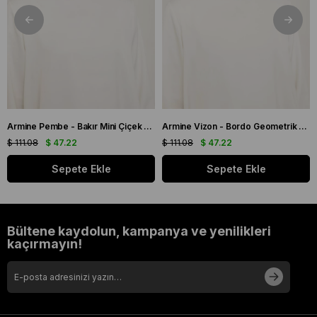
Armine Pembe - Bakır Mini Çiçek Desen Tivil İpek Eşarp IST 9134 - 03
Armine Vizon - Bordo Geometrik Desen Tivil İpek Eşarp IST 9151 - 53
$ 111.08
$ 47.22
$ 111.08
$ 47.22
Sepete Ekle
Sepete Ekle
Bültene kaydolun, kampanya ve yenilikleri
kaçırmayın!