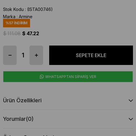
Stok Kodu
(ISTA00746)
Marka
:
Armine
%
57
İNDIRIM
$ 111.08
$ 47.22
WHATSAPPTAN SİPARİŞ VER
Ürün Özellikleri
Yorumlar
(0)