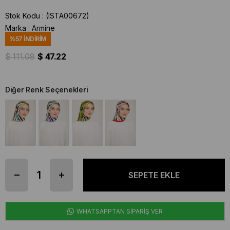
Stok Kodu
(ISTA00672)
Marka
:
Armine
%
57
İNDIRIM
$ 111.08
$ 47.22
Diğer Renk Seçenekleri
WHATSAPPTAN SİPARİŞ VER