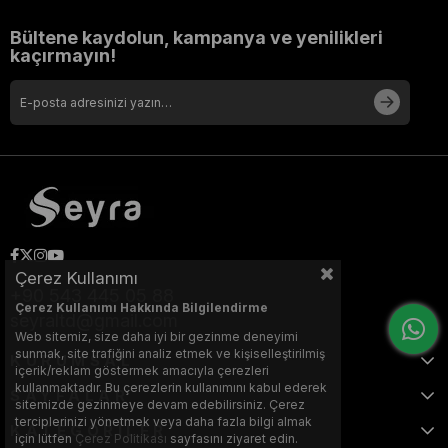
Bültene kaydolun, kampanya ve yenilikleri
kaçırmayın!
Çerez Kullanımı
+90 543 445 05 88
Çerez Kullanımı Hakkında Bilgilendirme
seyraltd@gmail.com
Web sitemiz, size daha iyi bir gezinme deneyimi
sunmak, site trafiğini analiz etmek ve kişiselleştirilmiş
KURUMSAL
içerik/reklam göstermek amacıyla çerezleri
kullanmaktadır. Bu çerezlerin kullanımını kabul ederek
SAYFALAR
sitemizde gezinmeye devam edebilirsiniz. Çerez
terciplerinizi yönetmek veya daha fazla bilgi almak
KATEGORİLER
için lütfen
Çerez Politikası
sayfasını ziyaret edin.