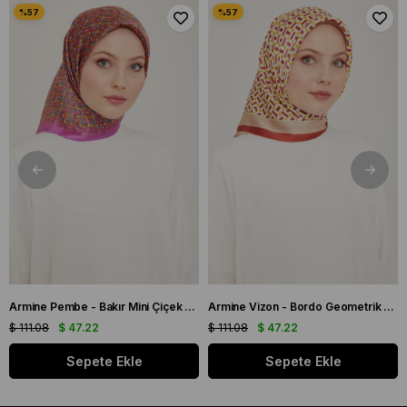
Armine Pembe - Bakır Mini Çiçek Desen Tivil İpek Eşarp IST 9134 - 03
Armine Vizon - Bordo Geometrik Desen Tivil İpek Eşarp IST 9151 - 53
$ 111.08
$ 47.22
$ 111.08
$ 47.22
Sepete Ekle
Sepete Ekle