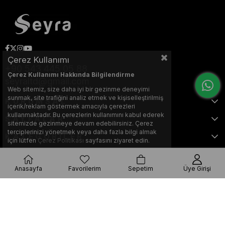
Çerez Kullanımı
+90 543 445 05 88
Çerez Kullanımı Hakkında Bilgilendirme
seyraltd@gmail.com
Web sitemiz, size daha iyi bir gezinme deneyimi
sunmak, site trafiğini analiz etmek ve kişiselleştirilmiş
KURUMSAL
içerik/reklam göstermek amacıyla çerezleri
kullanmaktadır. Bu çerezlerin kullanımını kabul ederek
SAYFALAR
sitemizde gezinmeye devam edebilirsiniz. Çerez
terciplerinizi yönetmek veya daha fazla bilgi almak
KATEGORİLER
için lütfen
Çerez Politikası
sayfasını ziyaret edin.
Anasayfa
Favorilerim
Sepetim
Üye Girişi
Bu web sitesi, Nihat KILIÇARSLAN tarafından tasarlanmış ve optimize
edilmiştir.