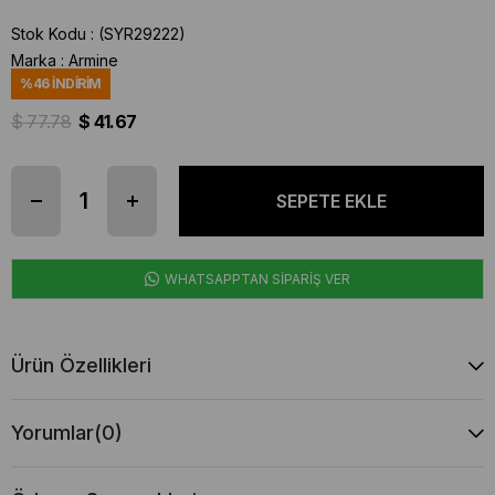
Stok Kodu
(SYR29222)
Marka
:
Armine
%
46
İNDIRIM
$ 77.78
$ 41.67
WHATSAPPTAN SİPARİŞ VER
Ürün Özellikleri
Yorumlar
(0)