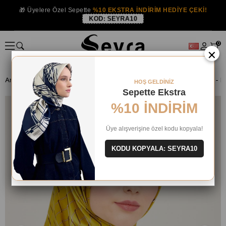
🎁 Üyelere Özel Sepette
%10 EKSTRA İNDİRİM HEDİYE ÇEKİ!
KOD:
SEYRA10
0
×
Anasayfa
İPEK EŞARP
Armine İpek 2024 Yaz
HOŞ GELDİNİZ
Sepette Ekstra
%10 İNDİRİM
Üye alışverişine özel kodu kopyala!
KODU KOPYALA: SEYRA10