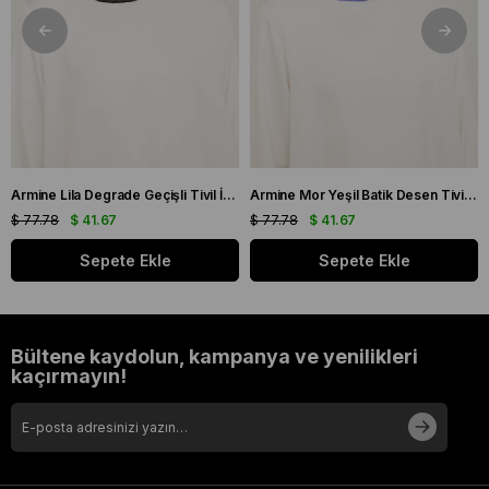
Armine Lila Degrade Geçişli Tivil İpek Eşarp 9051 - 59
Armine Mor Yeşil Batik Desen Tivil İpek Eşarp 9136 - 50
$ 77.78
$ 41.67
$ 77.78
$ 41.67
Sepete Ekle
Sepete Ekle
Bültene kaydolun, kampanya ve yenilikleri
kaçırmayın!