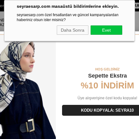
lere Özel Sepette
%10 EKSTRA İNDİRİM HEDİYE ÇEKİ!
KOD:
SEYR
seyraesarp.com masaüstü bildirimlerine ekleyin.
seyraesarp.com özel fırsatlardan ve güncel kampanyalardan
ANBUL
ŞAL
haberiniz olsun ister misiniz?
AKSESUAR
AZA
Daha Sonra
Evet
5 - 23061
HOŞ GELDİNİZ
Sepette Ekstra
%10 İNDİRİM
Üye alışverişine özel kodu kopyala!
KODU KOPYALA: SEYRA10