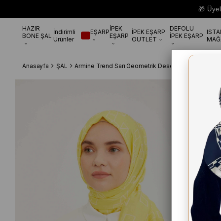
🎁 Üye
HAZIR
İPEK
DEFOLU
İndirimli
EŞARP
İPEK EŞARP
IST
BONE ŞAL
EŞARP
İPEK EŞARP
Ürünler
OUTLET
MAĞ
Anasayfa
ŞAL
Armine Trend Sarı Geometrik Desen Pure Lina Şal 1