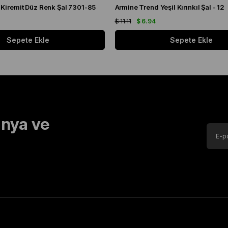
 Kiremit Düz Renk Şal 7301-85
Armine Trend Yeşil Kırınkıl Şal - 12
$ 11.11
$ 6.94
Sepete Ekle
Sepete Ekle
nya ve