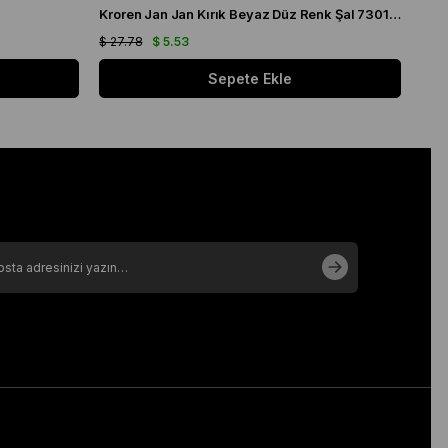
Kroren Jan Jan Kırık Beyaz Düz Renk Şal 7301-259
Arm
$ 27.78
$ 5.53
$ 21
Sepete Ekle