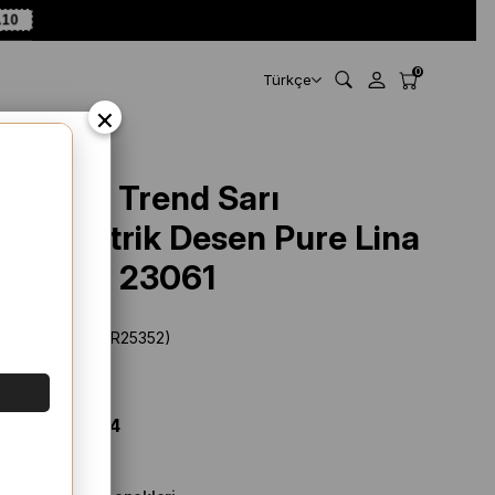
A10
0
Türkçe
×
Armine Trend Sarı
Geometrik Desen Pure Lina
Şal 15 - 23061
Stok Kodu
(SYR25352)
Marka
:
Armine
%
76
İNDIRIM
$ 28.89
$ 6.94