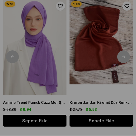
Armine Trend Pamuk Cazz Mor Şal 21210
Kroren Jan Jan Kiremit Düz Renk Şal 7301-85
$ 28.89
$ 6.94
$ 27.78
$ 5.53
Sepete Ekle
Sepete Ekle