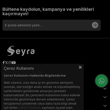
Bültene kaydolun, kampanya ve yenilikleri
kaçırmayın!
Çerez Kullanımı
+90 543 445 05 88
Çerez Kullanımı Hakkında Bilgilendirme
seyraltd@gmail.com
Web sitemiz, size daha iyi bir gezinme deneyimi
sunmak, site trafiğini analiz etmek ve kişiselleştirilmiş
KURUMSAL
içerik/reklam göstermek amacıyla çerezleri
kullanmaktadır. Bu çerezlerin kullanımını kabul ederek
SAYFALAR
sitemizde gezinmeye devam edebilirsiniz. Çerez
terciplerinizi yönetmek veya daha fazla bilgi almak
KATEGORİLER
için lütfen
Çerez Politikası
sayfasını ziyaret edin.