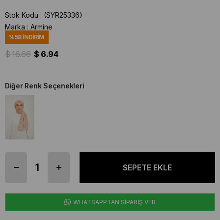
Stok Kodu
(SYR25336)
Marka
:
Armine
%
58
İNDIRIM
$ 16.66
$ 6.94
Diğer Renk Seçenekleri
WHATSAPPTAN SİPARİŞ VER