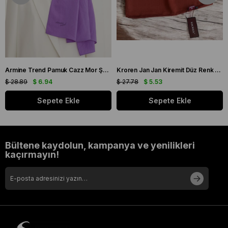
Armine Trend Pamuk Cazz Mor Şal 21210
Kroren Jan Jan Kiremit Düz Renk Şal 7301-85
$ 28.89
$ 6.94
$ 27.78
$ 5.53
Sepete Ekle
Sepete Ekle
Bültene kaydolun, kampanya ve yenilikleri
kaçırmayın!