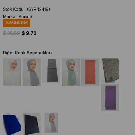
Stok Kodu
(SYR42419)
Marka
:
Armine
%
66
İNDIRIM
$ 28.89
$ 9.72
Diğer Renk Seçenekleri