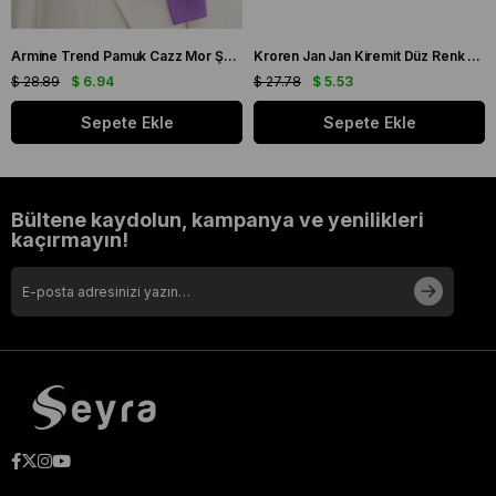
Armine Trend Pamuk Cazz Mor Şal 21210
Kroren Jan Jan Kiremit Düz Renk Şal 7301-85
$ 28.89
$ 6.94
$ 27.78
$ 5.53
Sepete Ekle
Sepete Ekle
Bültene kaydolun, kampanya ve yenilikleri
kaçırmayın!