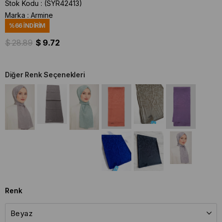
Stok Kodu
(SYR42413)
Marka
:
Armine
%
66
İNDIRIM
$ 28.89
$ 9.72
Diğer Renk Seçenekleri
Renk