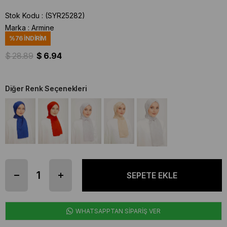
Stok Kodu
(SYR25282)
Marka
:
Armine
%
76
İNDIRIM
$ 28.89
$ 6.94
Diğer Renk Seçenekleri
WHATSAPPTAN SİPARİŞ VER