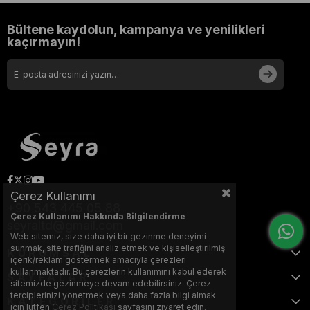
Bültene kaydolun, kampanya ve yenilikleri
kaçırmayın!
Çerez Kullanımı
+90 543 445 05 88
Çerez Kullanımı Hakkında Bilgilendirme
seyraltd@gmail.com
Web sitemiz, size daha iyi bir gezinme deneyimi
sunmak, site trafiğini analiz etmek ve kişiselleştirilmiş
KURUMSAL
içerik/reklam göstermek amacıyla çerezleri
kullanmaktadır. Bu çerezlerin kullanımını kabul ederek
SAYFALAR
sitemizde gezinmeye devam edebilirsiniz. Çerez
terciplerinizi yönetmek veya daha fazla bilgi almak
KATEGORİLER
için lütfen
Çerez Politikası
sayfasını ziyaret edin.