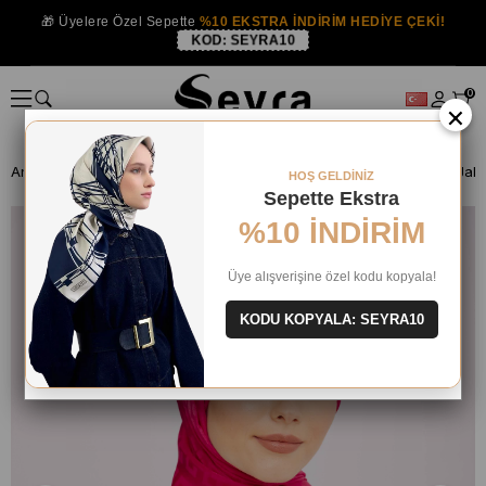
🎁 Üyelere Özel Sepette
%10 EKSTRA İNDİRİM HEDİYE ÇEKİ!
KOD:
SEYRA10
0
×
Anasayfa
ŞAL
HOŞ GELDİNİZ
Sepette Ekstra
%10 İNDİRİM
Üye alışverişine özel kodu kopyala!
KODU KOPYALA: SEYRA10