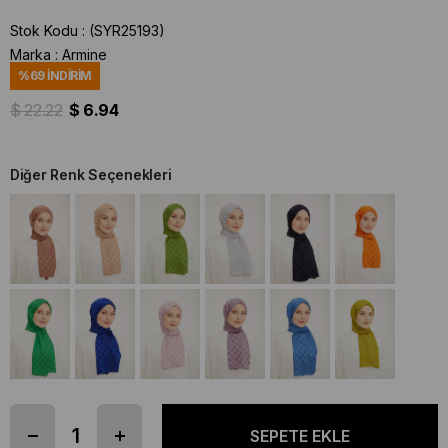
Stok Kodu
(SYR25193)
Marka
:
Armine
%
69
İNDIRIM
$ 22.22
$ 6.94
Diğer Renk Seçenekleri