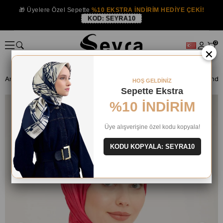
🎁 Üyelere Özel Sepette
%10 EKSTRA İNDİRİM HEDİYE ÇEKİ!
KOD:
SEYRA10
0
×
Anasayfa
ŞAL
HOŞ GELDİNİZ
Sepette Ekstra
%10 İNDİRİM
Üye alışverişine özel kodu kopyala!
KODU KOPYALA: SEYRA10