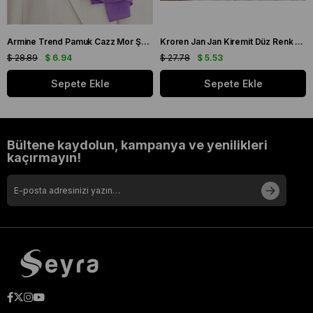
Armine Trend Pamuk Cazz Mor Şal 21210
Kroren Jan Jan Kiremit Düz Renk Şal 7301-85
$ 28.89
$ 6.94
$ 27.78
$ 5.53
Sepete Ekle
Sepete Ekle
Bültene kaydolun, kampanya ve yenilikleri
kaçırmayın!