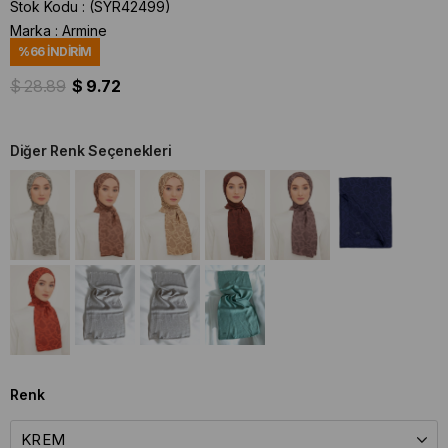
Stok Kodu
(SYR42499)
Marka
:
Armine
%
66
İNDIRIM
$ 28.89
$ 9.72
Diğer Renk Seçenekleri
Renk