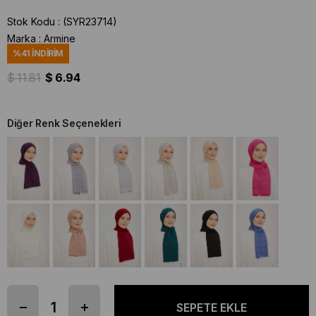
Stok Kodu
(SYR23714)
Marka
:
Armine
%
41
İNDIRIM
$ 11.81
$ 6.94
Diğer Renk Seçenekleri