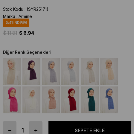
Stok Kodu
(SYR25171)
Marka
:
Armine
%
41
İNDIRIM
$ 11.81
$ 6.94
Diğer Renk Seçenekleri