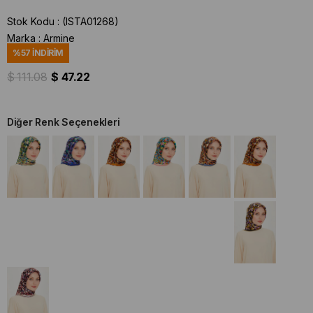
Stok Kodu
(ISTA01268)
Marka
:
Armine
%
57
İNDIRIM
$ 111.08
$ 47.22
Diğer Renk Seçenekleri