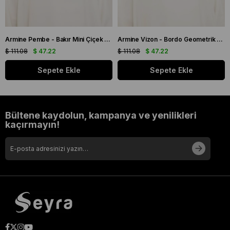
Armine Pembe - Bakır Mini Çiçek Desen Tivil İpek Eşarp IST 9134 - 03
Armine Vizon - Bordo Geometrik Desen Tivil İpek Eşarp IST 9151 - 53
$ 111.08
$ 47.22
$ 111.08
$ 47.22
Sepete Ekle
Sepete Ekle
Bültene kaydolun, kampanya ve yenilikleri
kaçırmayın!