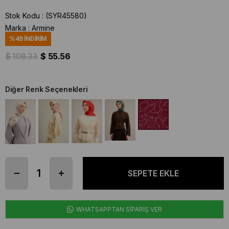
Stok Kodu
(SYR45580)
Marka
:
Armine
%
49
İNDIRIM
$ 108.33
$ 55.56
Diğer Renk Seçenekleri
WHATSAPPTAN SİPARİŞ VER