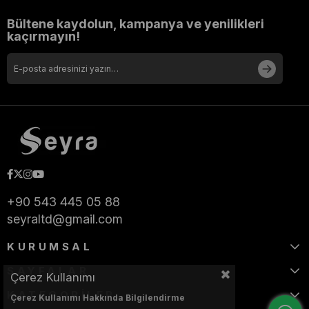
Bültene kaydolun, kampanya ve yenilikleri
kaçırmayın!
+90 543 445 05 88
seyraltd@gmail.com
KURUMSAL
SAYFALAR
Çerez Kullanımı
KATEGORİLER
Çerez Kullanımı Hakkında Bilgilendirme