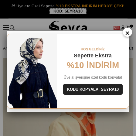
🎁 Üyelere Özel Sepette
%10 EKSTRA İNDİRİM HEDİYE ÇEKİ!
KOD:
SEYRA10
0
×
Anasayfa
İPEK EŞARP
Armine İpek 2025 Yaz
HOŞ GELDİNİZ
Sepette Ekstra
%10 İNDİRİM
Üye alışverişine özel kodu kopyala!
KODU KOPYALA: SEYRA10