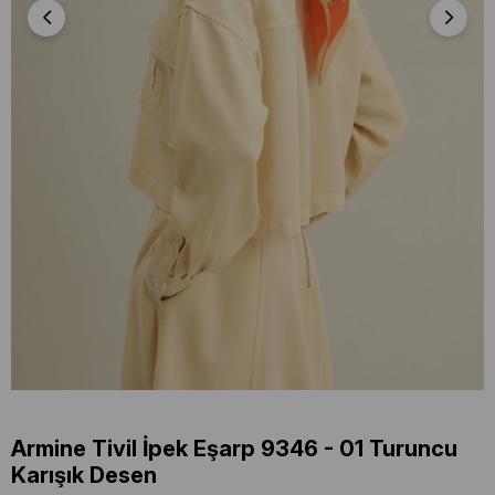
Armine Tivil İpek Eşarp 9346 - 01 Turuncu
Karışık Desen