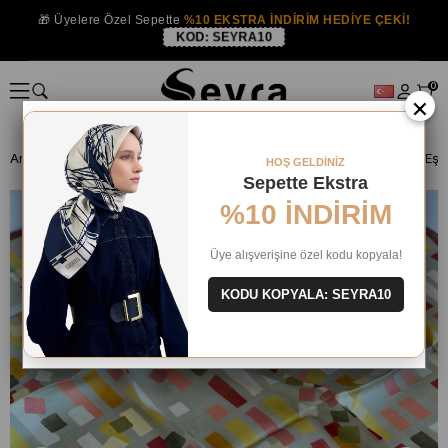
🎁 Üyelere Özel Sepette
%10 EKSTRA İNDİRİM HEDİYE ÇEKİ!
KOD:
SEYRA10
0
×
Anasayfa
İPEK EŞARP
Armine İpek 2025 Yaz
Armine Tivil İpek Eşa
HOŞ GELDİNİZ
Sepette Ekstra
%10 İNDİRİM
Üye alışverişine özel kodu kopyala!
KODU KOPYALA: SEYRA10