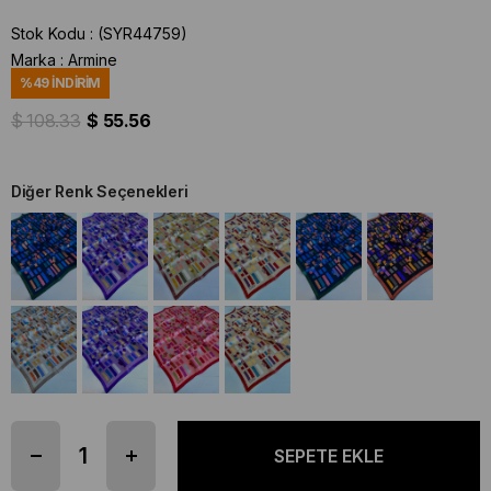
Stok Kodu
(SYR44759)
Marka
:
Armine
%
49
İNDIRIM
$ 108.33
$ 55.56
Diğer Renk Seçenekleri