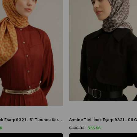
Armine Sura İpek Eşarp 9321 - 51 Turuncu Karışık Desen
56
$ 108.33
$ 55.56