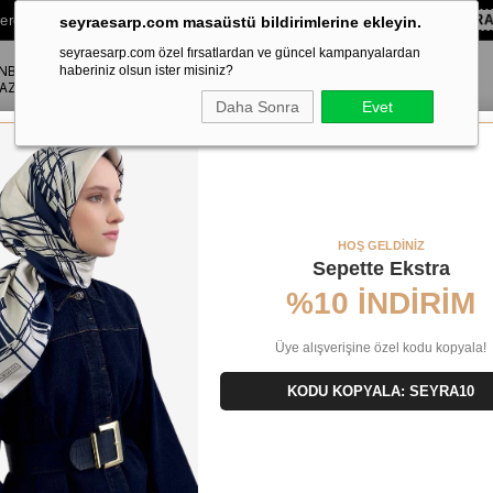
lere Özel Sepette
%10 EKSTRA İNDİRİM HEDİYE ÇEKİ!
KOD:
SEYR
seyraesarp.com masaüstü bildirimlerine ekleyin.
seyraesarp.com özel fırsatlardan ve güncel kampanyalardan
ANBUL
ŞAL
haberiniz olsun ister misiniz?
AKSESUAR
AZA
Daha Sonra
Evet
şarp 9335 - 52 Turuncu Karışık Desen
HOŞ GELDİNİZ
Sepette Ekstra
%10 İNDİRİM
Üye alışverişine özel kodu kopyala!
KODU KOPYALA: SEYRA10