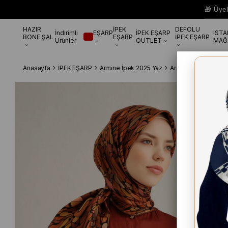
🎁 Üye
HAZIR
İPEK
DEFOLU
İndirimli
EŞARP
İPEK EŞARP
IST
BONE ŞAL
EŞARP
İPEK EŞARP
Ürünler
OUTLET
MAĞ
Anasayfa
İPEK EŞARP
Armine İpek 2025 Yaz
Armine Tivil İpek E