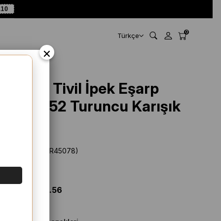
A10
0
Türkçe
×
Armine Tivil İpek Eşarp
9335 - 52 Turuncu Karışık
Desen
Stok Kodu
(SYR45078)
Marka
:
Armine
%
49
İNDIRIM
$ 108.33
$ 55.56