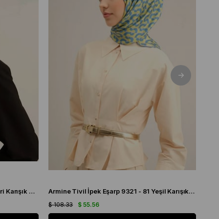
Armine Tivil İpek Eşarp 9321 - 06 Gri Karışık Desen
Armine Tivil İpek Eşarp 9321 - 81 Yeşil Karışık Desen
$ 108.33
$ 55.56
$ 10