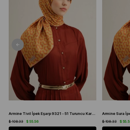
Armine Tivil İpek Eşarp 9321 - 51 Turuncu Karışık Desen
$ 108.33
$ 55.56
$ 108.33
$ 55.