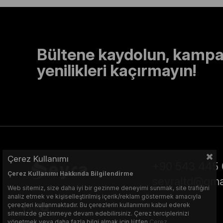
Bültene kaydolun, kampa
yenilikleri kaçırmayın!
Çerez Kullanımı
+90 543 445 
Çerez Kullanımı Hakkında Bilgilendirme
seyraltd@gma
Web sitemiz, size daha iyi bir gezinme deneyimi sunmak, site trafiğini
analiz etmek ve kişiselleştirilmiş içerik/reklam göstermek amacıyla
çerezleri kullanmaktadır. Bu çerezlerin kullanımını kabul ederek
sitemizde gezinmeye devam edebilirsiniz. Çerez terciplerinizi
yönetmek veya daha fazla bilgi almak için lütfen
Çerez