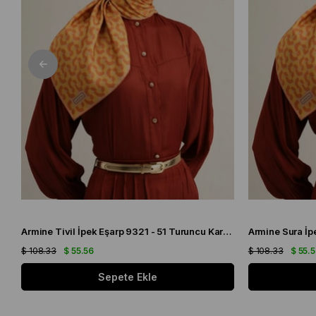
Armine Tivil İpek Eşarp 9321 - 51 Turuncu Karışık Desen
$ 108.33
$ 55.56
$ 108.33
$ 55.
Sepete Ekle