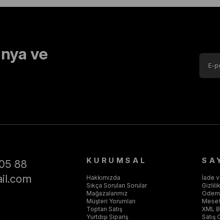
nya ve
KURUMSAL
SA
05 88
il.com
Hakkımızda
İade 
Sıkça Sorulan Sorular
Gizlil
Mağazalarımız
Ödeme
Müşteri Yorumları
Mesef
Toptan Satış
XML Ba
Yurtdışı Sipariş
Satış 