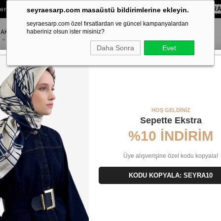
lere Özel Sepette
%10 EKSTRA İNDİRİM HEDİYE ÇEKİ!
KOD:
SEYR
seyraesarp.com masaüstü bildirimlerine ekleyin.
seyraesarp.com özel fırsatlardan ve güncel kampanyalardan
AKSESUAR
haberiniz olsun ister misiniz?
MARKALAR
Daha Sonra
Evet
şarp 9318 - 31 Mavi Karışık Desen
HOŞ GELDİNİZ
Sepette Ekstra
%10 İNDİRİM
Üye alışverişine özel kodu kopyala!
KODU KOPYALA: SEYRA10