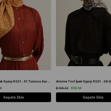
Armine Sura İpek Eşarp 9321 - 51 Turuncu Karışık Desen
56
$ 108.33
$ 55.56
Sepete Ekle
Sepete Ekle