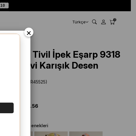
A10
0
Türkçe
×
Armine Tivil İpek Eşarp 9318
- 31 Mavi Karışık Desen
Stok Kodu
(SYR45525)
Marka
:
Armine
%
49
İNDIRIM
$ 108.33
$ 55.56
Diğer Renk Seçenekleri