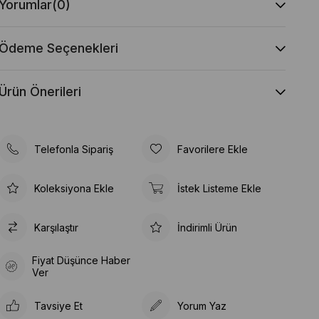
Yorumlar
(0)
Ödeme Seçenekleri
Ürün Önerileri
Telefonla Sipariş
Favorilere Ekle
Koleksiyona Ekle
İstek Listeme Ekle
Karşılaştır
İndirimli Ürün
Fiyat Düşünce Haber
Ver
Tavsiye Et
Yorum Yaz