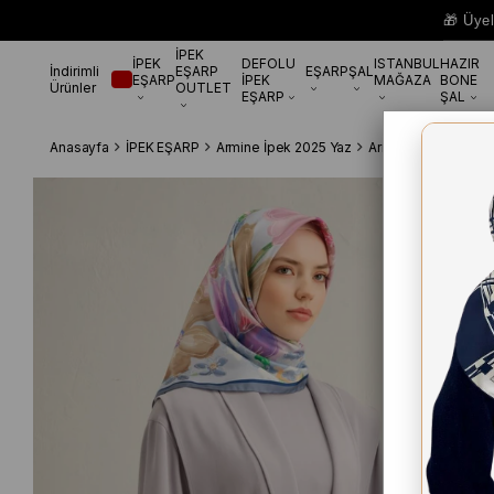
🎁 Üye
İPEK
İPEK
DEFOLU
ISTANBUL
HAZIR
İndirimli
EŞARP
EŞARP
ŞAL
EŞARP
İPEK
MAĞAZA
BONE
Ürünler
OUTLET
EŞARP
ŞAL
Anasayfa
İPEK EŞARP
Armine İpek 2025 Yaz
Armine Tivil İpek E