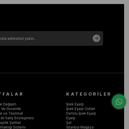
YFALAR
KATEGORİLER
ve Değişim
İpek Eşarp
ik Ve Güvenlik
İpek Eşarp Outlet
 ve Teslimat
Defolu İpek Eşarp
ali Satış Sözleşmesi
Eşarp
yilik Şartları
Şal
Ortaklığı Sistemi
İstanbul Mağaza