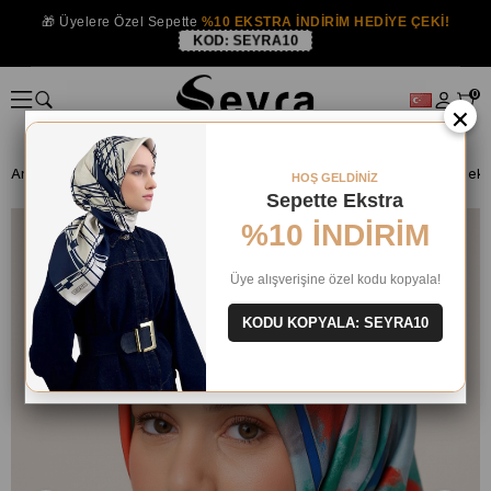
🎁 Üyelere Özel Sepette
%10 EKSTRA İNDİRİM HEDİYE ÇEKİ!
KOD:
SEYRA10
0
×
Anasayfa
İPEK EŞARP
Armine İpek 2024-25 Kış
HOŞ GELDİNİZ
Sepette Ekstra
%10 İNDİRİM
Üye alışverişine özel kodu kopyala!
KODU KOPYALA: SEYRA10