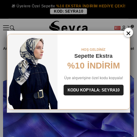
🎁 Üyelere Özel Sepette
%10 EKSTRA İNDİRİM HEDİYE ÇEKİ!
KOD:
SEYRA10
0
×
Anasayfa
İPEK EŞARP
Armine İpek 2024-25 Kış
Armine Tivil İpek
HOŞ GELDİNİZ
Sepette Ekstra
%10 İNDİRİM
Üye alışverişine özel kodu kopyala!
KODU KOPYALA: SEYRA10