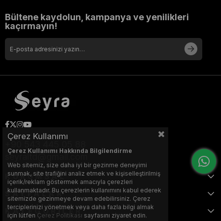
Bültene kaydolun, kampanya ve yenilikleri
kaçırmayın!
Çerez Kullanımı
+90 543 445 05 88
Çerez Kullanımı Hakkında Bilgilendirme
seyraltd@gmail.com
Web sitemiz, size daha iyi bir gezinme deneyimi
sunmak, site trafiğini analiz etmek ve kişiselleştirilmiş
KURUMSAL
içerik/reklam göstermek amacıyla çerezleri
kullanmaktadır. Bu çerezlerin kullanımını kabul ederek
SAYFALAR
sitemizde gezinmeye devam edebilirsiniz. Çerez
terciplerinizi yönetmek veya daha fazla bilgi almak
KATEGORİLER
için lütfen
Çerez Politikası
sayfasını ziyaret edin.