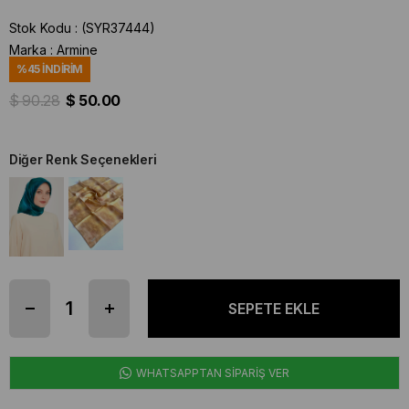
Stok Kodu
(SYR37444)
Marka
:
Armine
%
45
İNDIRIM
$ 90.28
$ 50.00
Diğer Renk Seçenekleri
WHATSAPPTAN SİPARİŞ VER