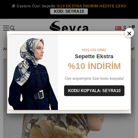
🎁 Üyelere Özel Sepette
%10 EKSTRA İNDİRİM HEDİYE ÇEKİ!
KOD:
SEYRA10
0
×
Anasayfa
İPEK EŞARP
Armine İpek 2025-26 Kış
HOŞ GELDİNİZ
Sepette Ekstra
%10 İNDİRİM
Üye alışverişine özel kodu kopyala!
KODU KOPYALA: SEYRA10