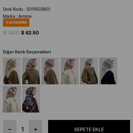
Stok Kodu
(SYR50380)
Marka
:
Armine
%
54
İNDIRIM
$ 136.11
$ 62.50
Diğer Renk Seçenekleri