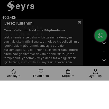
Çerez Kullanımı
+90 543 445 05 88
Çerez Kullanımı Hakkında Bilgilendirme
seyraltd@gmail.com
Web sitemiz, size daha iyi bir gezinme deneyimi
sunmak, site trafiğini analiz etmek ve kişiselleştirilmiş
KURUMSAL
içerik/reklam göstermek amacıyla çerezleri
kullanmaktadır. Bu çerezlerin kullanımını kabul ederek
SAYFALAR
sitemizde gezinmeye devam edebilirsiniz. Çerez
terciplerinizi yönetmek veya daha fazla bilgi almak
KATEGORİLER
için lütfen
Çerez Politikası
sayfasını ziyaret edin.
Anasayfa
Favorilerim
Sepetim
Üye Girişi
Bu web sitesi, Nihat KILIÇARSLAN tarafından tasarlanmış ve optimize
edilmiştir.