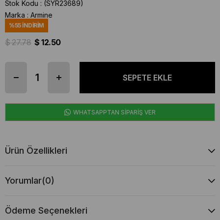
Stok Kodu
(SYR23689)
Marka
:
Armine
%
55
İNDIRIM
$ 27.78
$ 12.50
WHATSAPPTAN SİPARİŞ VER
Ürün Özellikleri
Yorumlar
(0)
Ödeme Seçenekleri