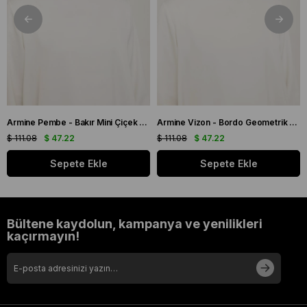
Armine Pembe - Bakır Mini Çiçek Desen Tivil İpek Eşarp IST 9134 - 03
Armine Vizon - Bordo Geometrik Desen Tivil İpek Eşarp IST 9151 - 53
$ 111.08
$ 47.22
$ 111.08
$ 47.22
Sepete Ekle
Sepete Ekle
Bültene kaydolun, kampanya ve yenilikleri
kaçırmayın!