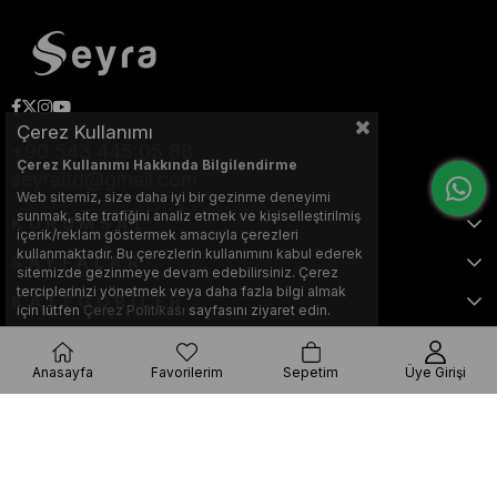
Çerez Kullanımı
+90 543 445 05 88
Çerez Kullanımı Hakkında Bilgilendirme
seyraltd@gmail.com
Web sitemiz, size daha iyi bir gezinme deneyimi
sunmak, site trafiğini analiz etmek ve kişiselleştirilmiş
KURUMSAL
içerik/reklam göstermek amacıyla çerezleri
kullanmaktadır. Bu çerezlerin kullanımını kabul ederek
SAYFALAR
sitemizde gezinmeye devam edebilirsiniz. Çerez
terciplerinizi yönetmek veya daha fazla bilgi almak
KATEGORİLER
için lütfen
Çerez Politikası
sayfasını ziyaret edin.
Anasayfa
Favorilerim
Sepetim
Üye Girişi
Bu web sitesi, Nihat KILIÇARSLAN tarafından tasarlanmış ve optimize
edilmiştir.