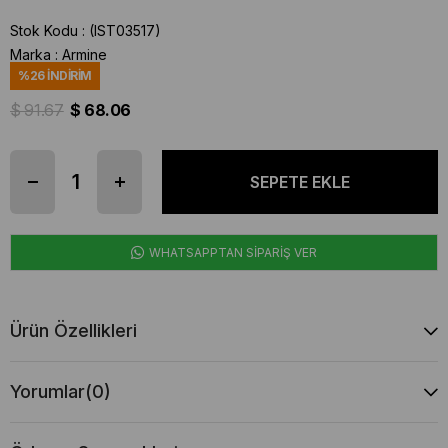
Stok Kodu
(IST03517)
Marka
:
Armine
%
26
İNDIRIM
$ 91.67
$ 68.06
WHATSAPPTAN SİPARİŞ VER
Ürün Özellikleri
Yorumlar
(0)